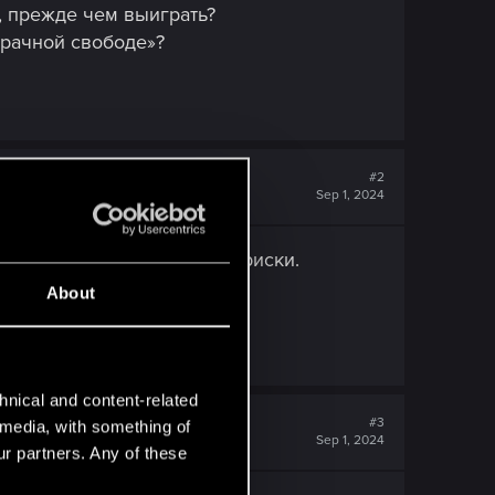
, прежде чем выиграть?
зрачной свободе»?
#2
Sep 1, 2024
онни, плюс деньги, минус риски.
ора
About
hnical and content-related
#3
l media, with something of
Sep 1, 2024
ur partners. Any of these