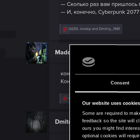
— Сколько раз вам пришлось 
— И, конечно, Cyberpunk 2077
R
Q255
,
lordep
and
Dmitriy_1981
e
a
c
t
MaddysonFord
Senior user
i
o
n
s
концовка призрачной свободы 
:
Концовка Арасаки поромантичн
Consent
R
Q255
and
lordep
Our website uses cookie
e
a
Some are required to make 
c
t
feedback so the site will c
Dmitriy_1981
Senior user
i
ours you might find interes
o
n
optional cookies will requi
s