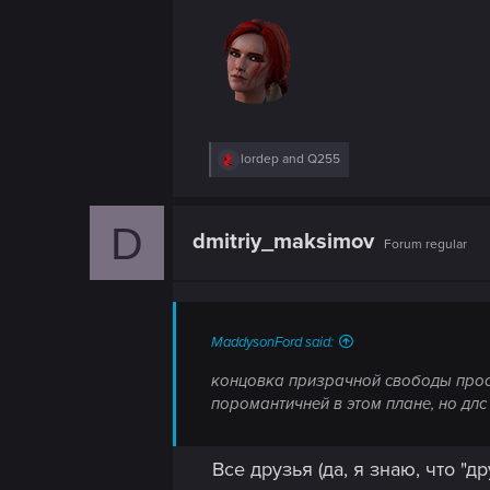
n
R
lordep
and
Q255
e
a
c
D
t
dmitriy_maksimov
Forum regular
i
o
n
s
:
MaddysonFord said:
концовка призрачной свободы прост
поромантичней в этом плане, но дл
Все друзья (да, я знаю, что "д