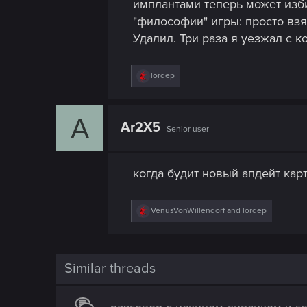
имплантами теперь может избит
"философии" игры: просто взя
Удалил. Три раза я уезжал с 
R
lordep
e
a
c
A
t
Ar2X5
Senior user
i
o
n
s
когда будит новый апдейт кар
:
R
VenusVonWillendorf
and
lordep
e
a
c
t
i
Similar threads
o
n
s