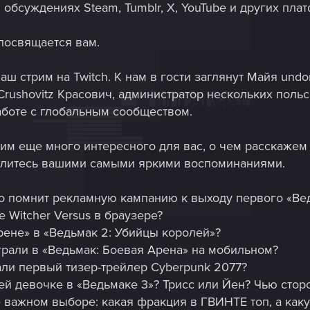
в обсуждениях Steam, Tumblr, X, YouTube и других плат
посвящается вам.
аш стрим на Twitch. К нам в гости заглянут Майя undo
rushovitz Красович, администратор нескольких польс
аботе с глобальным сообществом.
вим еще много интересного для вас, о чем расскажем
елитесь вашими самыми яркими воспоминаниями.
кто помнит рекламную кампанию к выходу первого «Ве
 Witcher Versus в браузере?
рене» в «Ведьмак 2: Убийцы королей»?
грали в «Ведьмак: Боевая Арена» на мобильном?
али первый тизер-трейлер Cyberpunk 2077?
ей девочке в «Ведьмаке 3»? Трисс или Йен? Чью сто
 важном выборе: какая фракция в ГВИНТЕ топ, а как