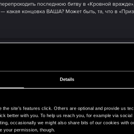
перепроходить последнюю битву в «Кровной вражде»
 — какая концовка ВАША? Может быть, та, что в «При
просто лучше других во всём, плюс жизнь, минус дж
ей в этом плане, но длс не оставляет реального выб
Details
s
the site’s features click. Others are optional and provide us tec
lick better with you. To help us reach you, for example via socia
ting, occasionally we might also share bits of our cookies with o
re your permission, though.