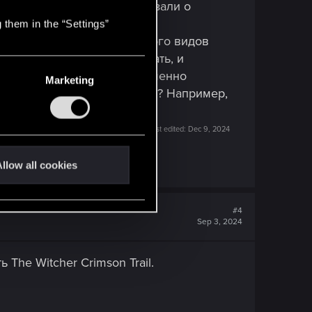
ями, позже они мне рассказали о
 them in the “Settings”
о множеством секретов, много видов
ально годами можно изучать, и
 чего не понимаю, почему именно
Marketing
то огромная по содержанию? Например,
сть что-то новое в них.
Last edited:
Dec 9, 2024
llow all cookies
#4
Sep 3, 2024
The Witcher Crimson Trail.