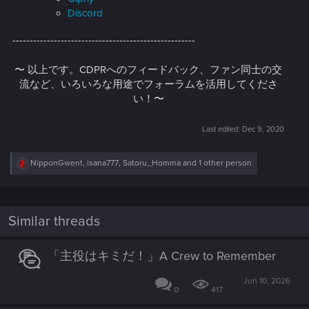
Discord
-----------------------------------------------------
〜 以上です。CDPRへのフィードバック、ファン同士の交
流など、いろいろな用途でフォーラムを活用してくださ
い！〜
Last edited:
Dec 9, 2020
R
NipponGwent
,
isana777
,
Satoru_Homma
and 1 other person
e
a
c
t
i
Similar threads
o
n
s
「主役はキミだ！」A Crew to Remember
:
Jun 10, 2026
0
417