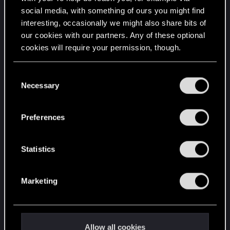
またフォーラム規約に反するような不適切な書き込
social media, with something of ours you might find
みに遭遇した時は、以下の「報告」ボタンで知らせ
interesting, occasionally we might also share bits of
てください。
our cookies with our partners. Any of these optional
この報告はCDPRメンバーとモデレーターのみに通知
cookies will require your permission, though.
がいきます。なおこのボタンは不具合やフィードバ
ックを「報告」するためのものではありません。ご
You’ll find all the details regarding our use of cookies
C
注意ください。
and tweak your preferences regarding them in the
Necessary
o
“Settings” menu below.
n
s
Preferences
通知とプロフィール
e
あなたに対して誰かから何らかのリアクション
n
（RED POINT、投稿の引用、＠メンション、DMな
t
Statistics
ど）があった場合、メニューバー右上に通知が行き
S
ます。通知に関する設定（登録メールに通知するこ
e
Marketing
とも可能です）は以下のプロフィール画面から行い
l
ます。
e
c
t
Allow all cookies