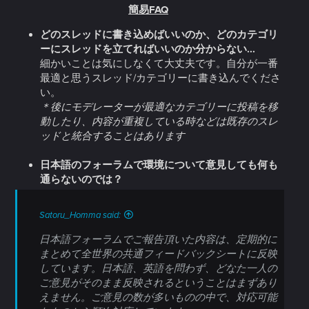
簡易FAQ
どのスレッドに書き込めばいいのか、どのカテゴリ
ーにスレッドを立てればいいのか分からない...
細かいことは気にしなくて大丈夫です。自分が一番
最適と思うスレッド/カテゴリーに書き込んでくださ
い。
＊後にモデレーターが最適なカテゴリーに投稿を移
動したり、内容が重複している時などは既存のスレ
ッドと統合することはあります
日本語のフォーラムで環境について意見しても何も
通らないのでは？
Satoru_Homma said:
日本語フォーラムでご報告頂いた内容は、定期的に
まとめて全世界の共通フィードバックシートに反映
しています。日本語、英語を問わず、どなた一人の
ご意見がそのまま反映されるということはまずあり
えません。ご意見の数が多いものの中で、対応可能