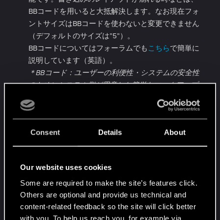
BBコードを用いると大抵解決します。なお現在フォ
ントサイズはBBコードを使わないと変更できません
（デフォルトのサイズは”5”）。
BBコードについてはフォーラムでも
こちら
で簡単に
説明しています（英語）。
＊BBコード：ユーザーの利便性・システムの安全性
のためにシステム側が用意した簡単なマークアップ
言語
Consent
Details
About
リアクションと通報
メンバーの書き込みを見て「いいね！」と思ったら
是非RED POINTを贈りましょう。誰かの提案を見て
Our website uses cookies
共感した時などでも有効です。それを見たCDPRの人
Some are required to make the site’s features click.
が、そのフィードバックに賛同しているのが投稿者
Others are optional and provide us technical and
だけではないと気づいてくれるでしょう。
content-related feedback so the site will click better
with you. To help us reach you, for example via