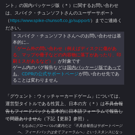
ント」の国内パッケージ版（＊）に関するお問い合わせ
は、スパイク・チュンソフトさんのユーザーサポート
（
https://www.spike-chunsoft.co.jp/support/
）までご連絡く
ださい。
＊スパイク・チュンソフトさんへのお問い合わせは基
本的に...
「ゲーム外の問い合わせ（例えばディスクに傷があ
る、マップや冊子などの内容物に落丁があったり、印
刷ミスがあるなど）」
が対象です
ゲーム内のバグ報告などは
国内パッケージ版であって
も
、
CDPRの公式サポートページ
が問い合わせ先であ
ることは変わりません
「グウェント：ウィッチャーカードゲーム」については、
運営型タイトルである性質上、日本の方（＊）は
不具合報
告もフィードバックも基本的に日本語フォーラムで報告し
て問題ありません
（下記【更新】参照）。
＊ちなみにグローバルの案内だと「不具合報告はサポートページ
へ、フィードバックは全てフォーラムへ」というスタンスになっ