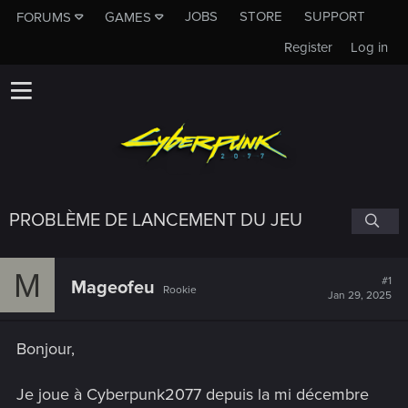
JOBS
STORE
SUPPORT
FORUMS
GAMES
Register
Log in
PROBLÈME DE LANCEMENT DU JEU
M
#1
Mageofeu
Rookie
Jan 29, 2025
Bonjour,
Je joue à Cyberpunk2077 depuis la mi décembre