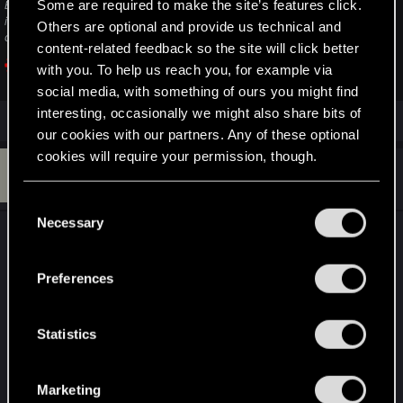
Some are required to make the site’s features click.
Bienvenue dans le support technique de CD PROJEKT RED ! Vous trouverez
ici de l'aide concernant nos jeux et services, mais aussi des réponses aux
Others are optional and provide us technical and
questions fréquemment posées.
content-related feedback so the site will click better
with you. To help us reach you, for example via
support.cdprojektred.com
social media, with something of ours you might find
interesting, occasionally we might also share bits of
our cookies with our partners. Any of these optional
cookies will require your permission, though.
M
#3
Mageofeu
Rookie
Jan 30, 2025
You’ll find all the details regarding our use of cookies
C
and tweak your preferences regarding them in the
Necessary
o
Merci pour ta réponse
LeKill3rFou
, mais avant de
“Settings” menu below.
n
poster, j'ai déjà fait tout cela et même un peu plus
s
Preferences
^^
e
n
Et comme j'ai tout tenté, me semble t'il, je reste
t
Statistics
en attente d'une réponse à mon ticket déposé
S
dimanche dernier.
e
Marketing
l