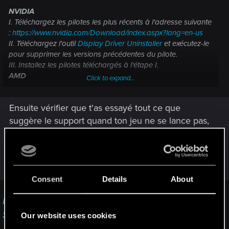
NVIDIA
I. Téléchargez les pilotes les plus récents à l'adresse suivante
:
https://www.nvidia.com/Download/index.aspx?lang=en-us
II. Téléchargez l'outil
Display Driver Uninstaller
et exécutez-le
pour supprimer les versions précédentes du pilote.
III. Installez les pilotes téléchargés à l'étape I.
AMD
Click to expand...
I. Désinstallez les pilotes de votre carte graphique à l'aide du
logiciel AMD Cleanup Utility.
Ensuite vérifier que t'as essayé tout ce que
II. Téléchargez et installez les pilotes les plus récents
disponibles ici :
https://www.amd.com/en/support
suggère le support quand ton jeu ne se lance pas,
juste pour être sure. Et si cela ne fonctionne
toujours, directement envoyer un ticket au
support en utilisant le bouton "Contactez Nous" en
bas de la page. Le plus tôt sera le mieux.
Consent
Details
About
Le jeu ne se lance pas — Cyberpunk 2077 |
Support technique — CD PROJEKT RED
Our website uses cookies