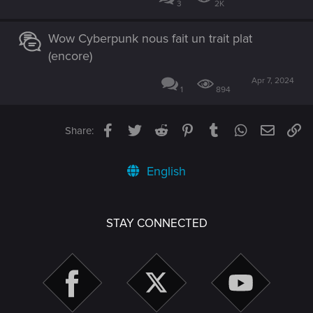
3
2K
Wow Cyberpunk nous fait un trait plat
(encore)
Apr 7, 2024
1
894
Facebook
Twitter
Reddit
Pinterest
Tumblr
WhatsApp
Email
Li
Share:
English
STAY CONNECTED