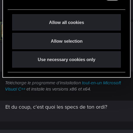
En attendant je ronge mon frein ^^.
e
c
t
Allow all cookies
i
#4
LeKill3rFou
Mentor
o
Jan 31, 2025
Allow selection
n
Ok
Du coup t'as essayé de reinstaller Microsoft Visual
Use necessary cookies only
C++?
Télécharge le programme d'installation
tout-en-un Microsoft
Visual C++
et installe les versions x86 et x64.
Et du coup, c'est quoi les specs de ton ordi?