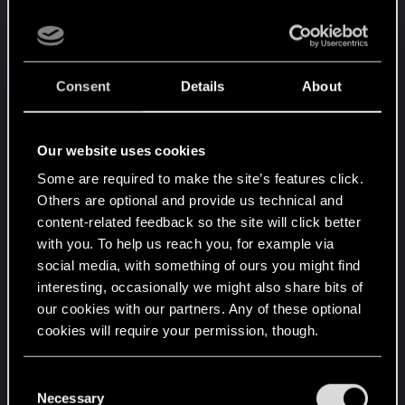
immersiver an. Wenn ihr euch Cyberware
installieren lasst, sitzt ihr auf einem
Operationsstuhl und seht abhängig vom Implantat
unterschiedliche Animationen.
Consent
Details
About
Eine Nebenquest wurde hinzugefügt, die das
neue Cyberware-System für Spieler einführt, die
Our website uses cookies
einen älteren Spielstand nach dem Update 2.0
Some are required to make the site’s features click.
laden.
Others are optional and provide us technical and
WAFFEN
content-related feedback so the site will click better
with you. To help us reach you, for example via
Die einzigartigen Effekte einiger ikonischer
social media, with something of ours you might find
Waffen wurden geändert, um besser zu ihren
interesting, occasionally we might also share bits of
Eigenarten zu passen.
our cookies with our partners. Any of these optional
Die Animation vom ersten Ausrüsten kann
cookies will require your permission, though.
jetzt jederzeit ausgelöst werden.
You’ll find all the details regarding our use of cookies
- PC: B halten oder Alt doppeltippen, während die
C
and tweak your preferences regarding them in the
Necessary
Waffe weggesteckt ist.
o