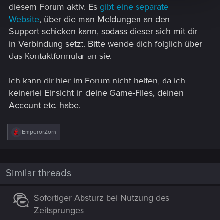
diesem Forum aktiv. Es
gibt eine separate
Website
, über die man Meldungen an den
Support schicken kann, sodass dieser sich mit dir
in Verbindung setzt. Bitte wende dich folglich über
das Kontaktformular an sie.
Ich kann dir hier im Forum nicht helfen, da ich
keinerlei Einsicht in deine Game-Files, deinen
Account etc. habe.
R
EmperorZorn
e
a
c
t
i
Similar threads
o
n
s
Sofortiger Absturz bei Nutzung des
:
Zeitsprunges