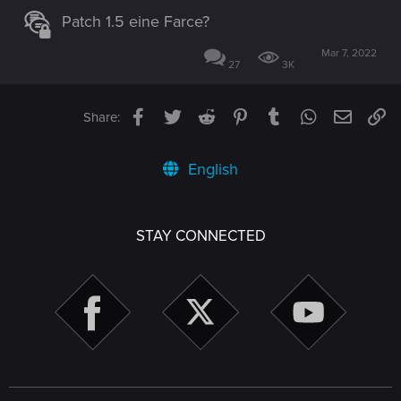
Patch 1.5 eine Farce?
Mar 7, 2022
27
3K
Facebook
Twitter
Reddit
Pinterest
Tumblr
WhatsApp
Email
Li
Share:
English
STAY CONNECTED