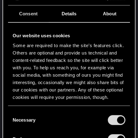
aber es wäre echt nett wenn man infos kriegen
würde, ob das ans team weiter geleitet wurde,
Consent
Details
About
bzw. ob und wann sich darum voraussichtlich
gekümmert wird - danköööö
Our website uses cookies
lg
Some are required to make the site’s features click.
alex
Others are optional and provide us technical and
content-related feedback so the site will click better
Post automatically merged:
Feb 24, 2021
with you. To help us reach you, for example via
social media, with something of ours you might find
interesting, occasionally we might also share bits of
öhöm... *hüstel*
our cookies with our partners. Any of these optional
cookies will require your permission, though.
ich will ja nicht drängeln und werde auch nicht in
absehbarer zeit mit gwent aufhören ...
You’ll find all the details regarding our use of cookies
C
der support hat sicher auch eine menge zu tun
and tweak your preferences regarding them in the
Necessary
o
und die müssen selbst erst mal gucken, was da
“Settings” menu below.
n
los ist ...
s