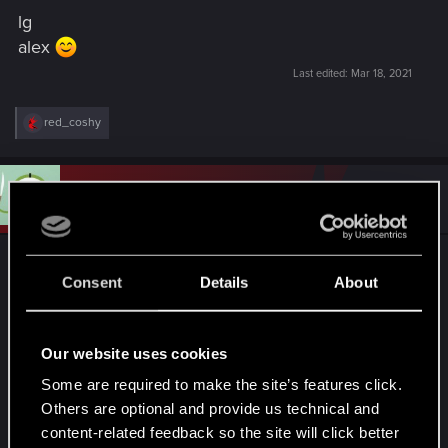
lg
alex
Last edited:
Mar 18, 2021
R
red_coshy
e
a
c
t
#2
red_coshy
CD PROJEKT RED
i
Mar 22, 2021
o
n
s
Danke für deine Fehlermeldung. Unser Support-
:
Consent
Details
About
Team ist dran.
Für die Zukunft: Du kannst auch ganz regulär
Our website uses cookies
Bugs über das Kontaktformular melden, selbst
Some are required to make the site’s features click.
wenn dir kein Ober-Thema als passend erscheint.
Others are optional and provide us technical and
Die Kollegen melden sich trotzdem zurück
content-related feedback so the site will click better