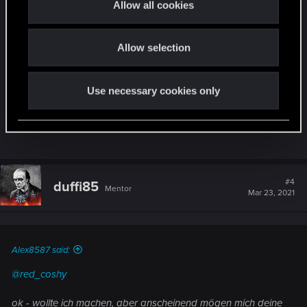
Allow all cookies
i
o
vorher stand da "0/1000" in schwarz und man
Allow selection
n
konnte da doch eine (vielleicht lange) genau
beschreibung des problems machen...
aber z.Z. nüscht
Use necessary cookies only
was ist da los?
#4
duffi85
Mentor
Mar 23, 2021
Alex8587 said:
@red_coshy
ok - wollte ich machen, aber anscheinend mögen mich deine