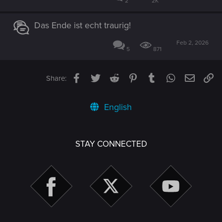
2
2K
Das Ende ist echt traurig!
Feb 2, 2026
5
871
Facebook
Twitter
Reddit
Pinterest
Tumblr
WhatsApp
Email
Li
Share:
English
STAY CONNECTED