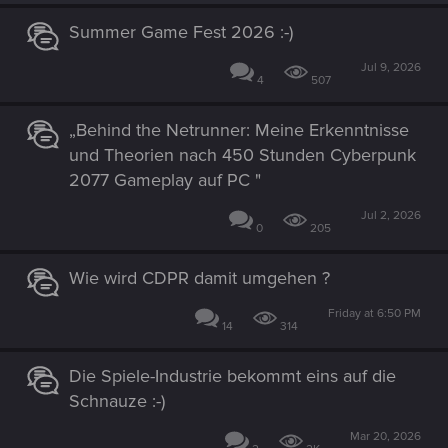
n
s
Summer Game Fest 2026 :-)
:
Jul 9, 2026
4
507
„Behind the Netrunner: Meine Erkenntnisse
und Theorien nach 450 Stunden Cyberpunk
2077 Gameplay auf PC "
Jul 2, 2026
0
205
Wie wird CDPR damit umgehen ?
Friday at 6:50 PM
14
314
Die Spiele-Industrie bekommt eins auf die
Schnauze :-)
Mar 20, 2026