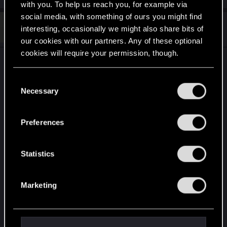
with you. To help us reach you, for example via
social media, with something of ours you might find
#3
Alex8587
interesting, occasionally we might also share bits of
Fresh user
Mar 23, 2021
our cookies with our partners. Any of these optional
cookies will require your permission, though.
@red_coshy
You’ll find all the details regarding our use of cookies
C
ok - wollte ich machen, aber anscheinend mögen
and tweak your preferences regarding them in the
Necessary
o
mich deine kollegen nicht mehr
“Settings” menu below.
n
egal aus welcher rubrik ich das formular öffnen
s
Preferences
will - ich bekomme nur die (rote) negative anzeige
e
von "0/20" - also man kann nix schreiben
n
t
Statistics
S
e
Marketing
l
e
c
t