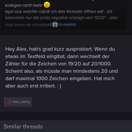
kollegen nicht mehr
egal aus welcher rubrik ich das formular öffnen will - ich
bekomme nur die (rote) negative anzeige von "0/20" - also
man kann nix schreiben
Click to expand...
View attachment 11199277
Hey Alex, hab's grad kurz ausprobiert. Wenn du
vorher stand da "0/1000" in schwarz und man konnte da
doch eine (vielleicht lange) genau beschreibung des
etwas im Textfeld eingibst, dann wechselt der
problems machen...
Zähler für die Zeichen von 19/20 auf 20/1000.
aber z.Z. nüscht
Scheint also, als müsste man mindestens 20 und
darf maximal 1000 Zeichen eingeben. Hat mich
was ist da los?
aber auch erst irritiert. : )
R
red_coshy
e
a
c
t
i
Similar threads
o