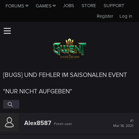
JOBS
STORE
SUPPORT
FORUMS
GAMES
Register
Log in
[BUGS] UND FEHLER IM SAISONALEN EVENT
"NUR NICHT AUFGEBEN"
#1
Alex8587
Fresh user
Mar 18, 2021