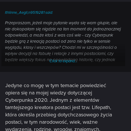
Ithlinne_Aegli;n9519281 said:
Przepraszam, jeżeli moje pytanie wyda się wam głupie, ale
nie dokopałam się nigdzie na ten moment do jednoznacznej
odpowiedzi, a może ktoś z was coś wie - czy Cyberpunk
będzie grą z kreacją postaci od zera nie tylko w sensie
wyglądu, klasy i wszczepów? Chodzi mi w szczególności o
wpływ decyzji na fabułę i relacje z innymi postaciami, czy
będzie większy fokus na opowiadaną historię, czy jednak
Click to expand...
bardziej na akcję.
Jedyne co mogę w tym temacie powiedzieć
opiera się na mojej wiedzy dotyczącej
Cyberpunka 2020. Jednym z elementów
tamtejszego kreatora postaci jest tzw. Lifepath,
która określa przebieg dotychczasowego życia
postaci, w tym narodowość, wiek, ważne
wydarzenia, rodzinę, wrogów, znajomych,