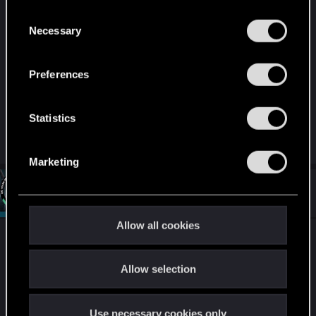
You’ll find all the details regarding our use of cookies
C
and tweak your preferences regarding them in the
Necessary
Jakby ktoś chciał posłuchać oryginału, oto link:
o
“Settings” menu below.
n
https://www.youtube.com/watch?
s
Preferences
e
time_continue=832&v=yZ59Tb34JOc
n
Last edited:
Sep 9, 2017
t
Statistics
S
R
HuntMocy
and
PATROL
e
e
Marketing
a
l
c
t
e
#13
PATROL
Moderator
i
Sep 10, 2017
c
o
n
t
Allow all cookies
s
i
Brzmi to bardzo dobrze i mega ambitnie.
Tego,
:
o
że decyzja będzie rodzić konsekwencje, a jej
Allow selection
n
zmiana pewnie jeszcze większe, można się było
spodziewać patrząc wstecz na Wiedźminy
Jednakże szersze zastosowanie fizyki i
Use necessary cookies only