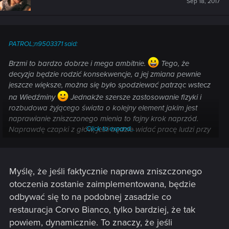
Sep 18, 2017
PATROL;n9503371 said:
Brzmi to bardzo dobrze i mega ambitnie.
Tego, że
decyzja będzie rodzić konsekwencje, a jej zmiana pewnie
jeszcze większe, można się było spodziewać patrząc wstecz
na Wiedźminy
Jednakże szersze zastosowanie fizyki i
rozbudowa żyjącego świata o kolejny element jakim jest
naprawianie zniszczonego mienia to fajny krok naprzód.
Naprawdę czapki z głów, jeśli będzie widać pracę ludzi przy
Click to expand...
zniszczonych konstrukcjach, chociaż stopniowe przybywanie
materiałów w danym miejscu i wizualna, stopniowa
poprawa wyglądu tychże też byłaby spoko.
Myślę, że jeśli faktycznie naprawa zniszczonego
Trzeci punkt cieszy mnie ze względu na to, że ze światem nie
otoczenia zostanie zaimplementowana, będzie
jestem zapoznany i miałbym dzięki temu okazję zobaczyć
odbywać się to na podobnej zasadzie co
jaki jest. Mam nadzieję, że się spełni, jestem też dobrej myśli
restauracja Corvo Bianco, tylko bardziej, że tak
Już w W1 było z tym ok, a im dalej tym lepiej.
powiem, dynamicznie. To znaczy, że jeśli