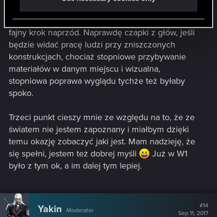
rozbudowa żyjącego świata o kolejny element
jakim jest naprawianie zniszczonego mienia to
fajny krok naprzód. Naprawdę czapki z głów, jeśli
będzie widać pracę ludzi przy zniszczonych
konstrukcjach, chociaż stopniowe przybywanie
materiałów w danym miejscu i wizualna,
stopniowa poprawa wyglądu tychże też byłaby
spoko.
Trzeci punkt cieszy mnie ze względu na to, że ze
światem nie jestem zapoznany i miałbym dzięki
temu okazję zobaczyć jaki jest. Mam nadzieję, że
się spełni, jestem też dobrej myśli
Już w W1
było z tym ok, a im dalej tym lepiej.
#14
Yakin
Moderator
Sep 11, 2017