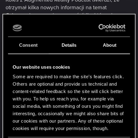
otrzymał kilka nowych informacji na temat
Cyberpunka z anonimowego źródła, które nie są
częścią wycieku sprzed kilku miesięcy. Skoro na
interze zezwolono na dyskusję, podkreślając przy
tym, że to nadal niepotwierdzone plotki, to
Consent
Details
About
pomyślałem, że mogę i tutaj info wrzucić, mając
na uwadze, że to wszystko może nie mieć nic
wspólnego z rzeczywistością, ale na bezrybiu...
Our website uses cookies
Jak coś to wrzucam w spoiler:
Some are required to make the site’s features click.
Others are optional and provide us technical and
content-related feedback so the site will click better
Spoiler
with you. To help us reach you, for example via
social media, with something of ours you might find
Ponownie podkreślam, że to tylko plotki i nic z
interesting, occasionally we might also share bits of
our cookies with our partners. Any of these optional
tego nie jest oficjalnie potwierdzone.
cookies will require your permission, though.
Edit: