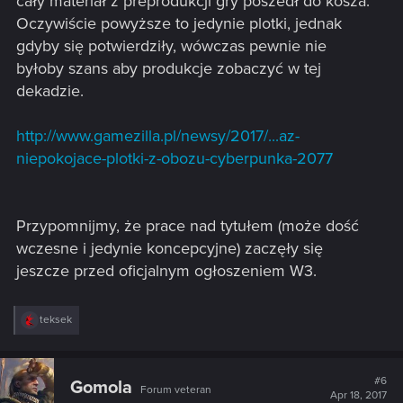
cały materiał z preprodukcji gry poszedł do kosza.
Oczywiście powyższe to jedynie plotki, jednak
gdyby się potwierdziły, wówczas pewnie nie
byłoby szans aby produkcje zobaczyć w tej
dekadzie.
http://www.gamezilla.pl/newsy/2017/...az-
niepokojace-plotki-z-obozu-cyberpunka-2077
Przypomnijmy, że prace nad tytułem (może dość
wczesne i jedynie koncepcyjne) zaczęły się
jeszcze przed oficjalnym ogłoszeniem W3.
R
teksek
e
a
c
t
#6
Gomola
Forum veteran
i
Apr 18, 2017