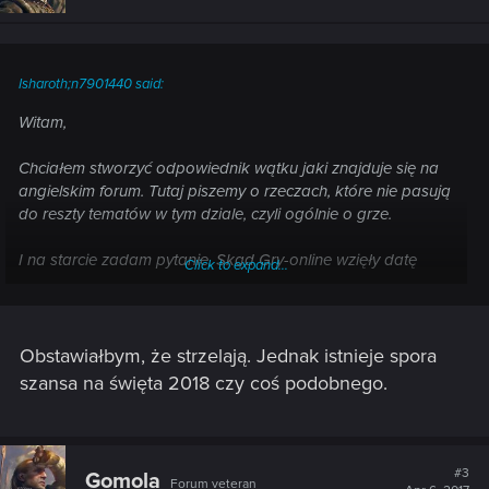
Isharoth;n7901440 said:
Witam,
Chciałem stworzyć odpowiednik wątku jaki znajduje się na
angielskim forum. Tutaj piszemy o rzeczach, które nie pasują
do reszty tematów w tym dziale, czyli ogólnie o grze.
I na starcie zadam pytanie. Skąd Gry-online wzięły datę
Click to expand...
premiery? Ktoś wpisał to sobie ot tak, czy była już gdzieś
jakaś oficjalna informacja?
Link:
http://www.gry-online.pl/S016.asp?ID=18489
Obstawiałbym, że strzelają. Jednak istnieje spora
Data 2018. Nie żebym uważał, że to niemożliwe, ale
szansa na święta 2018 czy coś podobnego.
zaintrygowało mnie to, a nigdzie nie mogę znaleźć
podobnych informacji.
#3
Gomola
Forum veteran