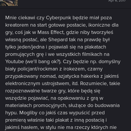
Apr 6, 2017
Mnie ciekawi czy Cyberpunk będzie miał poza
kreatorem na start gotowe postacie, ikoniczne dla
gry, coś jak w Mass Effect, gdzie niby tworzyłeś
własną postać, ale Shepard tak na prawdę był
tylko jeden/jedna i pojawiali się na plakatach
promujących grę i we wszystkich filmikach na
Youtube (we'll bang ok?). Czy będzie np. domyślny
biały policjant/rockman z irokezem, czarny
przypakowany nomad, azjatycka hakerka z jakimś
elektronicznym ustrojstwem, itd. Rozumiecie, takie
rozpoznawalne twarze gry, które będą się
wszędzie pojawiać, na opakowaniu z grą w
materiałach promocyjnych, służące do budowania
hypu. Mogliby co jakiś czas wypuścić przed
premierą właśnie taki plakat z inną postacią i
jakimś hasłem, w stylu nie ma rzeczy których nie