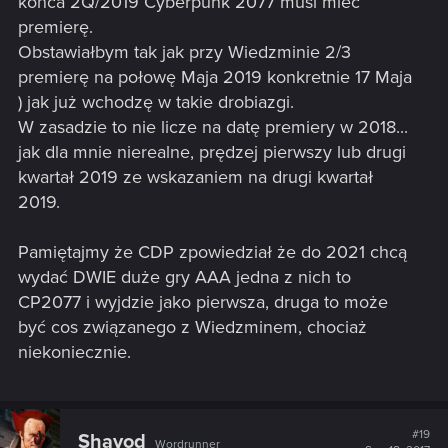
końca 2Q/2019 Cyberpunk 2077 musi mieć
premierę.
Obstawiałbym tak jak przy Wiedzminie 2/3
premierę na połowę Maja 2019 konkretnie 17 Maja
) jak już wchodzę w takie drobiazgi.
W zasadzie to nie licze na datę premiery w 2018...
jak dla mnie nierealne, prędzej pierwszy lub drugi
kwartał 2019 ze wskazaniem na drugi kwartał
2019.
Pamiętajmy że CDP zpowiedział że do 2021 chcą
wydać DWIE duże gry AAA jedna z nich to
CP2077 i wyjdzie jako pierwsza, druga to może
być cos związanego z Wiedzminem, chociaż
niekoniecznie.
#19
Shavod
Wordrunner