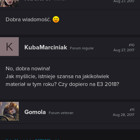
Aug 27, 2017
o
n
s
Dobra wiadomość.
:
K
#10
KubaMarciniak
Forum regular
Aug 27, 2017
No, dobra nowina!
Jak myślicie, istnieje szansa na jakikolwiek
materiał w tym roku? Czy dopiero na E3 2018?
#11
Gomola
Forum veteran
Aug 28, 2017