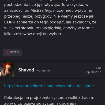
pochodzenie i co ją motywuje. To wszystko, w
zależności od Mistrza Gry, może mieć wpływ na
przebieg naszej przygody. Nie wiemy jeszcze jak
CDPR zamierza do tego podejść, ale zakładam, że
w jakimś stopniu to uwzględnią, choćby w formie
kilku zestawów opcji do wyboru.
R
PATROL
e
a
c
t
#20
Shavod
Wordrunner
i
Sep 20, 2017
o
n
s
http://en.cdprojektred.com/jobs/combat-designer/
:
Rekrutacja na projektanta systemu walki zdradza,
że w grze pojawi się system skradania i