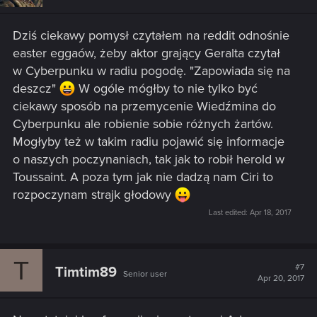
o
n
s
Dziś ciekawy pomysł czytałem na reddit odnośnie
:
easter eggaów, żeby aktor grający Geralta czytał
w Cyberpunku w radiu pogodę. "Zapowiada się na
deszcz"
W ogóle mógłby to nie tylko być
ciekawy sposób na przemycenie Wiedźmina do
Cyberpunku ale robienie sobie różnych żartów.
Mogłyby też w takim radiu pojawić się informacje
o naszych poczynaniach, tak jak to robił herold w
Toussaint. A poza tym jak nie dadzą nam Ciri to
rozpoczynam strajk głodowy
Last edited:
Apr 18, 2017
T
#7
Timtim89
Senior user
Apr 20, 2017