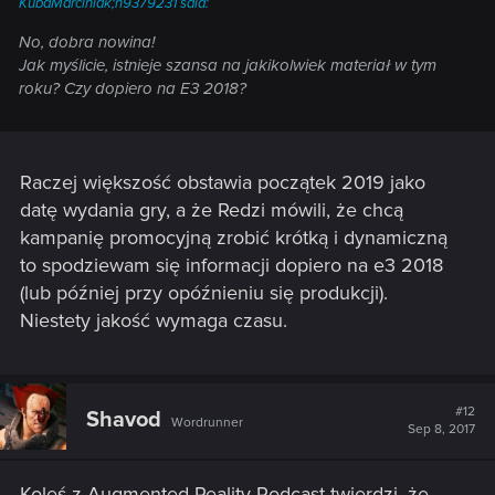
KubaMarciniak;n9379231 said:
No, dobra nowina!
Jak myślicie, istnieje szansa na jakikolwiek materiał w tym
roku? Czy dopiero na E3 2018?
Raczej większość obstawia początek 2019 jako
datę wydania gry, a że Redzi mówili, że chcą
kampanię promocyjną zrobić krótką i dynamiczną
to spodziewam się informacji dopiero na e3 2018
(lub później przy opóźnieniu się produkcji).
Niestety jakość wymaga czasu.
#12
Shavod
Wordrunner
Sep 8, 2017
Koleś z Augmented Reality Podcast twierdzi, że