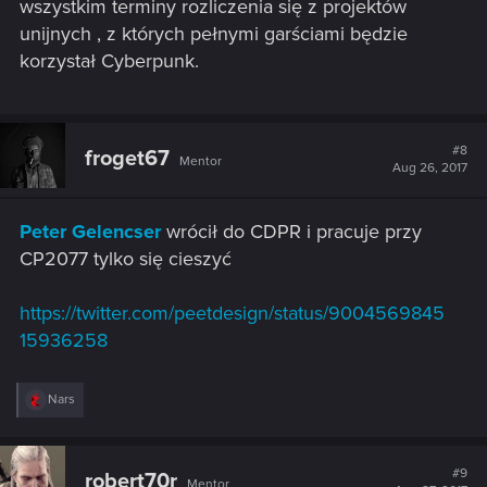
wszystkim terminy rozliczenia się z projektów
unijnych , z których pełnymi garściami będzie
korzystał Cyberpunk.
#8
froget67
Mentor
Aug 26, 2017
Peter Gelencser
‏
wrócił do CDPR i pracuje przy
CP2077 tylko się cieszyć
https://twitter.com/peetdesign/status/9004569845
15936258
R
Nars
e
a
c
t
#9
robert70r
Mentor
i