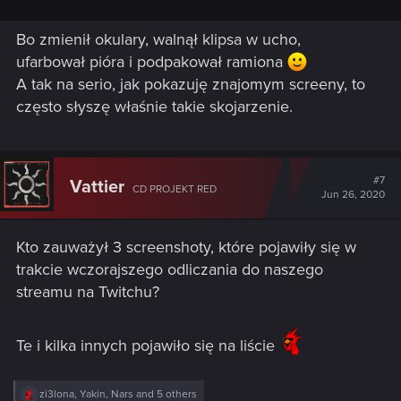
Bo zmienił okulary, walnął klipsa w ucho,
ufarbował pióra i podpakował ramiona
A tak na serio, jak pokazuję znajomym screeny, to
często słyszę właśnie takie skojarzenie.
#7
Vattier
CD PROJEKT RED
Jun 26, 2020
Kto zauważył 3 screenshoty, które pojawiły się w
trakcie wczorajszego odliczania do naszego
streamu na Twitchu?
Te i kilka innych pojawiło się na liście
R
zi3lona
,
Yakin
,
Nars
and 5 others