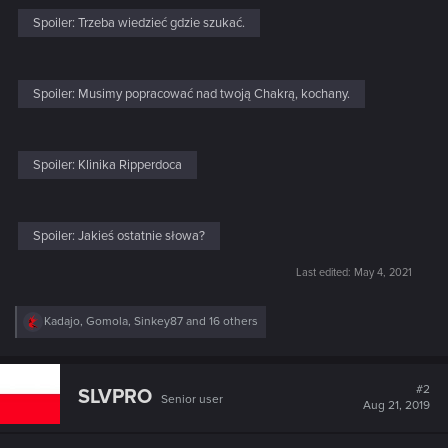
Spoiler:
Trzeba wiedzieć gdzie szukać.
Spoiler:
Musimy popracować nad twoją Chakrą, kochany.
Spoiler:
Klinika Ripperdoca
Spoiler:
Jakieś ostatnie słowa?
Last edited:
May 4, 2021
R
Kadajo
,
Gomola
,
Sinkey87
and 16 others
e
a
c
t
#2
SLVPRO
Senior user
i
Aug 21, 2019
o
n