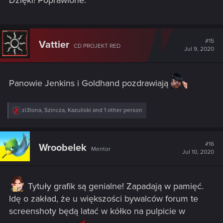
#15
Vattier
CD PROJEKT RED
Jul 9, 2020
Panowie Jenkins i Goldhand pozdrawiają
R
zi3lona
,
Szincza
,
Kazuliski
and 1 other person
e
a
c
t
#16
Wroobelek
Mentor
i
Jul 10, 2020
o
n
s
:
Tytuły grafik są genialne! Zapadają w pamięć.
Idę o zakład, że u większości bywalców forum te
screenshoty będą latać w kółko na pulpicie w