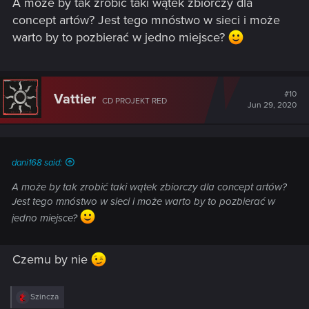
A może by tak zrobić taki wątek zbiorczy dla
concept artów? Jest tego mnóstwo w sieci i może
warto by to pozbierać w jedno miejsce?
#10
Vattier
CD PROJEKT RED
Jun 29, 2020
dani168 said:
A może by tak zrobić taki wątek zbiorczy dla concept artów?
Jest tego mnóstwo w sieci i może warto by to pozbierać w
jedno miejsce?
Czemu by nie
R
Szincza
e