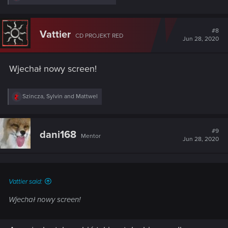
e
a
c
t
#8
Vattier
CD PROJEKT RED
i
Jun 28, 2020
o
n
s
Wjechał nowy screen!
:
R
Szincza
,
Sylvin
and
Mattwel
e
a
c
t
#9
dani168
Mentor
i
Jun 28, 2020
o
n
s
:
Vattier said:
Wjechał nowy screen!