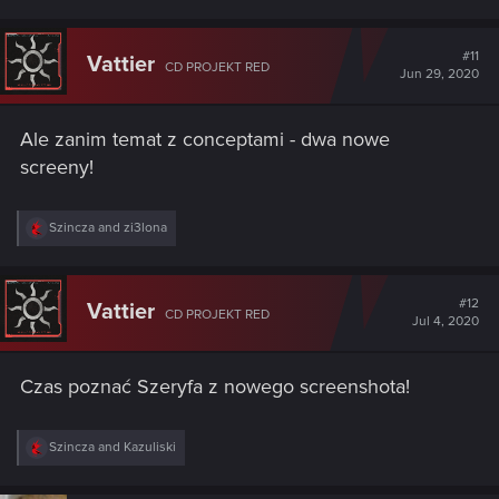
a
c
t
#11
Vattier
CD PROJEKT RED
i
Jun 29, 2020
o
n
s
Ale zanim temat z conceptami - dwa nowe
:
screeny!
R
Szincza
and
zi3lona
e
a
c
t
#12
Vattier
CD PROJEKT RED
i
Jul 4, 2020
o
n
s
Czas poznać Szeryfa z nowego screenshota!
:
R
Szincza
and
Kazuliski
e
a