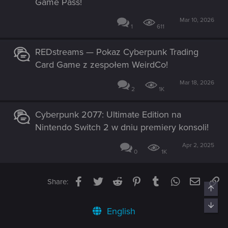
Game Pass!
Mar 10, 2026
1
611
REDstreams — Pokaz Cyberpunk Trading
Card Game z zespołem WeirdCo!
Mar 18, 2026
2
1K
Cyberpunk 2077: Ultimate Edition na
Nintendo Switch 2 w dniu premiery konsoli!
Apr 2, 2025
0
1K
Facebook
Twitter
Reddit
Pinterest
Tumblr
WhatsApp
Email
Li
Share:
Top
Bott
English