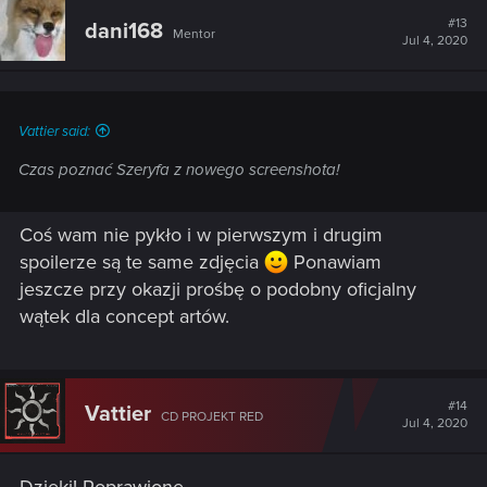
c
t
#13
dani168
Mentor
i
Jul 4, 2020
o
n
s
:
Vattier said:
Czas poznać Szeryfa z nowego screenshota!
Coś wam nie pykło i w pierwszym i drugim
spoilerze są te same zdjęcia
Ponawiam
jeszcze przy okazji prośbę o podobny oficjalny
wątek dla concept artów.
#14
Vattier
CD PROJEKT RED
Jul 4, 2020
Dzięki! Poprawione.