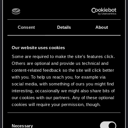
Spoiler:
Ktoś chyba ma kłopoty...
Consent
Details
About
Spoiler:
Niezłe wdzianko!
Our website uses cookies
Spoiler:
Mogę wracać do roboty.
Some are required to make the site’s features click.
Others are optional and provide us technical and
content-related feedback so the site will click better
Spoiler:
Naprawdę podoba mi się wystrój wnętrza!
with you. To help us reach you, for example via
social media, with something of ours you might find
interesting, occasionally we might also share bits of
Spoiler:
Piękna bestia
our cookies with our partners. Any of these optional
cookies will require your permission, though.
Spoiler:
W samą porę na kolację.
You’ll find all the details regarding our use of cookies
C
and tweak your preferences regarding them in the
Necessary
o