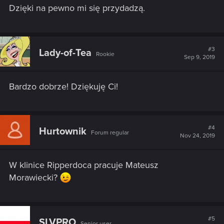
s
Dzięki na pewno mi się przydadzą.
:
#3
Lady-of-Tea
Rookie
Sep 9, 2019
Bardzo dobrze! Dziękuję Ci!
#4
Hurtownik
Forum regular
Nov 24, 2019
W klinice Ripperdoca pracuje Mateusz
Morawiecki?
#5
SLVPRO
Senior user