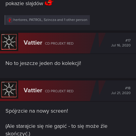
pokazie slajdów
R
hertores
,
PATROL
,
Szincza
and 1 other person
e
a
c
t
#17
Vattier
CD PROJEKT RED
i
Jul 16, 2020
o
n
s
No to jeszcze jeden do kolekcji!
:
#18
Vattier
CD PROJEKT RED
Jul 21, 2020
Spójrzcie na nowy screen!
(Ale starajcie się nie gapić - to się może źle
skończyć.)