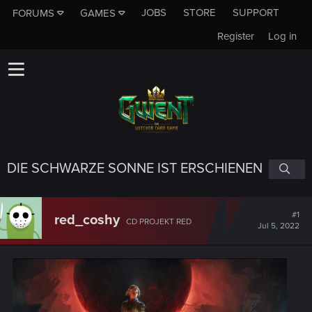
JOBS
STORE
SUPPORT
FORUMS
GAMES
Register
Log in
DIE SCHWARZE SONNE IST ERSCHIENEN
#1
red_coshy
CD PROJEKT RED
Jul 5, 2022