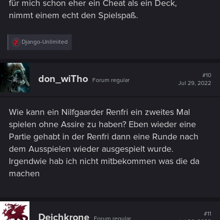
für mich schon eher ein Cheat als ein Deck,
nimmt einem echt den Spielspaß.
R
Django-Unlimited
e
a
c
t
#10
don_wiTho
Forum regular
i
Jul 29, 2022
o
n
s
Wie kann ein Nilfgaarder Renfri ein zweites Mal
:
spielen ohne Assire zu haben? Eben wieder eine
Partie gehabt in der Renfri dann eine Runde nach
dem Ausspielen wieder ausgespielt wurde.
Irgendwie hab ich nicht mitbekommen was die da
machen
#11
Deichkrone
Forum regular