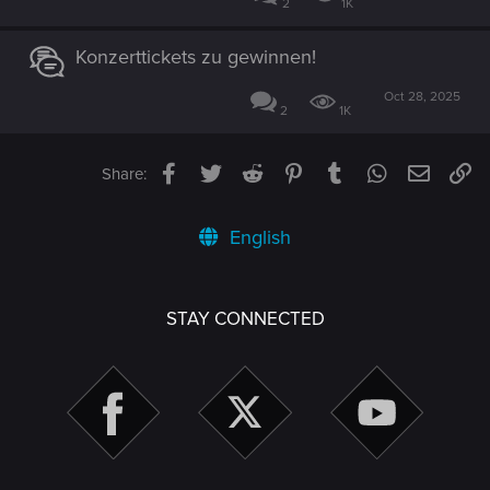
2
1K
Konzerttickets zu gewinnen!
Oct 28, 2025
2
1K
Facebook
Twitter
Reddit
Pinterest
Tumblr
WhatsApp
Email
Li
Share:
English
STAY CONNECTED