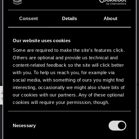
schon 6 Punkte für 7 Provision…
(Übrigens stelle ich mir diese Frage schon seit
Doppel Maskarden Ball)
Consent
Details
About
Normalerweise wäre diese Karte vielleicht ok aber
wenn es so krass starke Karten gibt wie Renfri
wird Assire sofort echt OP.
Our website uses cookies
Bei NG ist vieles so dodgy find ich… scheiss
Some are required to make the site’s features click.
Fraktion
Others are optional and provide us technical and
content-related feedback so the site will click better
with you. To help us reach you, for example via
R
Django-Unlimited
,
Deichkrone
and
duffi85
e
social media, with something of ours you might find
a
interesting, occasionally we might also share bits of
c
t
#6
our cookies with our partners. Any of these optional
Deichkrone
Forum regular
i
Jul 25, 2022
cookies will require your permission, though.
o
n
s
Ich stimme dir da zu, mit Sicherheit wird Renfri
You’ll find all the details regarding our use of cookies
:
C
einen nerv bekommen. Ich hab sie übrigens auch
and tweak your preferences regarding them in the
Necessary
o
schon 5x ausgespielt, mit Doppeltes Spiel, Renfri,
“Settings” menu below.
n