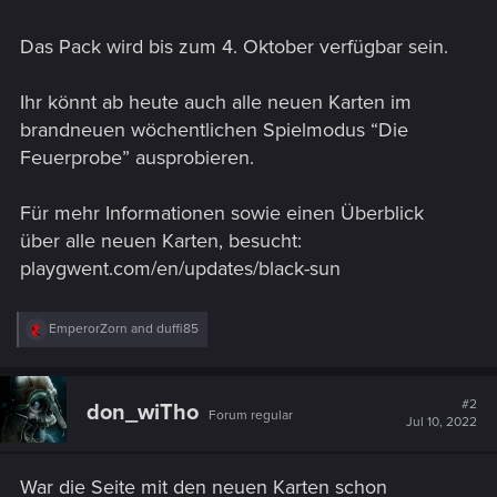
Das Pack wird bis zum 4. Oktober verfügbar sein.
Ihr könnt ab heute auch alle neuen Karten im
brandneuen wöchentlichen Spielmodus “Die
Feuerprobe” ausprobieren.
Für mehr Informationen sowie einen Überblick
über alle neuen Karten, besucht:
playgwent.com/en/updates/black-sun
R
EmperorZorn
and
duffi85
e
a
c
t
#2
don_wiTho
Forum regular
i
Jul 10, 2022
o
n
s
War die Seite mit den neuen Karten schon
: