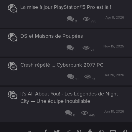
La mise à jour PlayStation®5 Pro est là !
Apr 8, 2026
0
783
DS et Maisons de Poupées
Nov 15, 2025
3
2K
Crash répété ... Cyberpunk 2077 PC
Jul 26, 2026
10
1K
It’s All About You! - Les Légendes de Night
City — Une équipe inoubliable
Jun 10, 2026
0
445
Facebook
Twitter
Reddit
Pinterest
Tumblr
WhatsApp
Email
Li