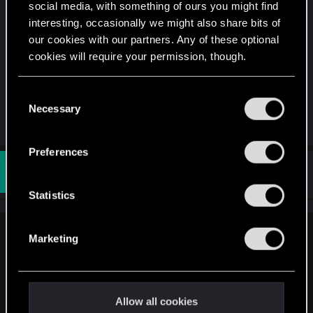
Bonjour,
social media, with something of ours you might find
interesting, occasionally we might also share bits of
Non les implants n'ont pas de niveaux et n'évolue
our cookies with our partners. Any of these optional
cookies will require your permission, though.
pas.
You’ll find all the details regarding our use of cookies
Il faut juste avoir suffisamment de réputation pour
C
and tweak your preferences regarding them in the
Necessary
pouvoir les acheter.
o
“Settings” menu below.
n
s
Preferences
e
#5
angelus136
Rookie
n
Jan 1, 2021
t
Statistics
S
e
Marketing
Schirvalla said:
l
e
Bonjour,
c
Non les implants n'ont pas de niveaux et n'évolue pas.
t
Allow all cookies
i