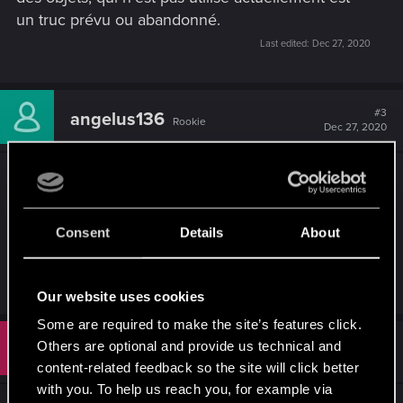
un truc prévu ou abandonné.
Last edited:
Dec 27, 2020
#3
angelus136
Rookie
Dec 27, 2020
La barre de couleur correspond à la rareté, ce qui
en effet est un doublon sans utilité.
Consent
Details
About
Ma question vient bien uniquement pour le niveau
chiffré...
Our website uses cookies
Some are required to make the site’s features click.
#4
Others are optional and provide us technical and
Schirvalla
Fresh user
Dec 31, 2020
content-related feedback so the site will click better
with you. To help us reach you, for example via