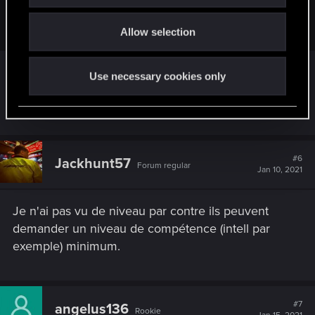
Il faut juste avoir suffisamment de réputation pour pouvoir
o
les acheter.
Allow selection
n
Use necessary cookies only
D'où la question : Pourquoi un niveau est il
indiqué?
#6
Jackhunt57
Forum regular
Jan 10, 2021
Je n'ai pas vu de niveau par contre ils peuvent
demander un niveau de compétence (intell par
exemple) minimum.
#7
angelus136
Rookie