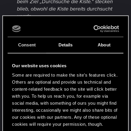
beim Ziel „Durchsuche die Kiste.“ stecken
blieb, obwohl die Kiste bereits durchsucht
wurde.
Verbrechensmeldung: Rote Genossen – Ein
Fehler wurde behoben, bei dem das
Versteck nicht durchsucht werden konnte.
Consent
Details
About
Benutzeroberfläche
Ein Fehler wurde behoben, bei dem die
Our website uses cookies
Benutzeroberfläche beim Transfer von Geld
Some are required to make the site’s features click.
oder Daten die Meldung „Gegnerischer Hack
Others are optional and provide us technical and
läuft“ anzeigte.
content-related feedback so the site will click better
Ein Fehler wurde behoben, bei dem Geräte
with you. To help us reach you, for example via
nach Öffnen der Karte nicht mehr benutzt
social media, with something of ours you might find
werden konnten.
interesting, occasionally we might also share bits of
Ein Fehler wurde behoben, bei dem die FSR-
our cookies with our partners. Any of these optional
Anzeige nach Neustart des Spiels mit
cookies will require your permission, though.
aktivierter dynamischer Skalierung der