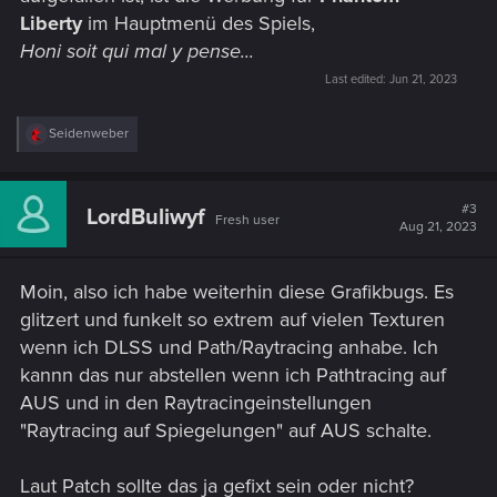
Liberty
im Hauptmenü des Spiels,
Honi soit qui mal y pense...
Last edited:
Jun 21, 2023
R
Seidenweber
e
a
c
t
#3
LordBuliwyf
Fresh user
i
Aug 21, 2023
o
n
s
Moin, also ich habe weiterhin diese Grafikbugs. Es
:
glitzert und funkelt so extrem auf vielen Texturen
wenn ich DLSS und Path/Raytracing anhabe. Ich
kannn das nur abstellen wenn ich Pathtracing auf
AUS und in den Raytracingeinstellungen
"Raytracing auf Spiegelungen" auf AUS schalte.
Laut Patch sollte das ja gefixt sein oder nicht?