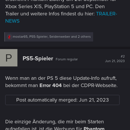
Xbox Series X|S, PlayStation 5 und PC. Den
Trailer und weitere Infos findest du hier:
TRAILER-
NEWS
R
mostar65
,
PS5-Spieler
,
Seidenweber
and 2 others
e
a
c
P
t
#2
PS5-Spieler
Forum regular
i
Jun 21, 2023
o
n
s
Wenn man an der PS 5 diese Update-Info aufruft,
:
bekommt man
Error 404
bei der CDPR-Webseite.
Post automatically merged:
Jun 21, 2023
Die einzige Änderung, die mir beim Starten
aufgefallen ist, ist die Werbung für
Phantom