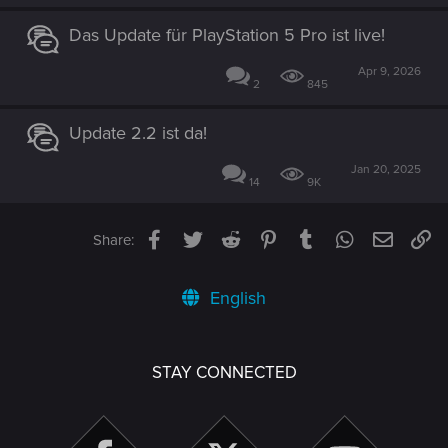
Das Update für PlayStation 5 Pro ist live!
Apr 9, 2026
2
845
Update 2.2 ist da!
Jan 20, 2025
14
9K
Facebook
Twitter
Reddit
Pinterest
Tumblr
WhatsApp
Email
Li
Share:
English
STAY CONNECTED