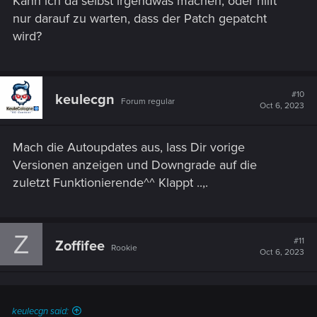
Kann ich da selbst irgendwas machen, oder hilft
nur darauf zu warten, dass der Patch gepatcht
wird?
#10
keulecgn
Forum regular
Oct 6, 2023
Mach die Autoupdates aus, lass Dir vorige
Versionen anzeigen und Downgrade auf die
zuletzt Funktionierende^^ Klappt ..,.
Z
#11
Zoffifee
Rookie
Oct 6, 2023
keulecgn said: