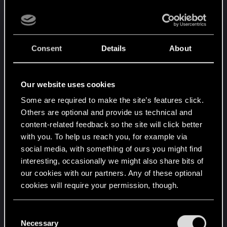
Internetverbindung trennte.
Das Lied
History
von Gazelle Twin und Trash
Generation wird nun deaktiviert, wenn die
Option „Urheberrechtlich geschützte Musik
Consent
Details
About
deaktivieren“ eingeschaltet ist.
Ein Fehler wurde behoben, durch den Haare
keinen Schatten warfen, wenn Raytracing
Our website uses cookies
aktiviert war.
Some are required to make the site’s features click.
Spieler, die Phantom Liberty vorbestellt
Others are optional and provide us technical and
hatten, aber keinen Quadra Sport R-7
content-related feedback so the site will click better
„Vigilante“ erhalten haben, werden ihn jetzt
with you. To help us reach you, for example via
erhalten.
social media, with something of ours you might find
Mehrere Verbesserungen und Änderungen
interesting, occasionally we might also share bits of
an der ukrainischen Lokalisierung,
our cookies with our partners. Any of these optional
einschließlich Korrekturen von Sätzen, in
cookies will require your permission, though.
denen die Übersetzung ihren ursprünglichen
You’ll find all the details regarding our use of cookies
Sinn verloren hat.
C
and tweak your preferences regarding them in the
Necessary
o