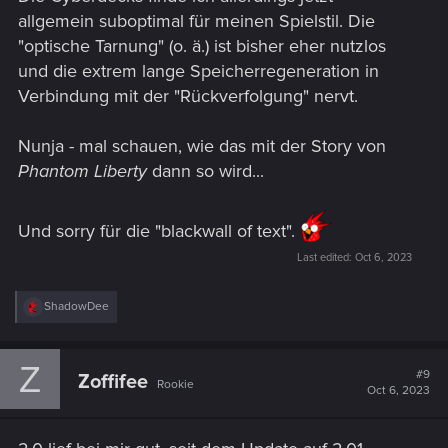
allgemein suboptimal für meinen Spielstil. Die
"optische Tarnung" (o. ä.) ist bisher eher nutzlos
und die extrem lange Speicherregeneration in
Verbindung mit der "Rückverfolgung" nervt.
Nunja - mal schauen, wie das mit der Story von
Phantom Liberty
dann so wird...
Und sorry für die "blackwall of text".
Last edited:
Oct 6, 2023
R
ShadowDee
e
a
c
Z
t
#9
Zoffifee
Rookie
i
Oct 6, 2023
o
n
s