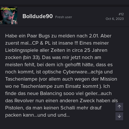
#12
Bolldude90
Fresh user
Oct 6, 2023
Habe ein Paar Bugs zu melden nach 2.01. Aber
zuerst mal...CP & PL ist insane !!! Eines meiner
Lieblingsspiele aller Zeiten in circa 25 Jahren
zocken (bin 33). Das was mir jetzt noch am
meisten fehlt, bei dem ich gehofft hätte, dass es
noch kommt, ist optische Cyberware...achja und
Taschenlampe (vor allem auch wegen der Mission
wo ne Taschenlampe zum Einsatz kommt
). Ich
finde das neue Balancing sooo viel geiler...auch
das Revolver nun einen anderen Zweck haben als
Top
Pistolen, da man keinen Schalli mehr drauf
packen kann...und und und...
Bott