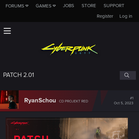
JOBS
STORE
SUPPORT
FORUMS
GAMES
Register
Log in
PATCH 2.01
#1
RyanSchou
CD PROJEKT RED
Oct 5, 2023