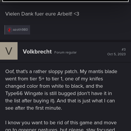
n
s
Vielen Dank fuer eure Arbeit! <3
:
R
azoth980
e
a
c
V
t
#3
Volkbrecht
Forum regular
i
Oct 5, 2023
o
n
s
Oof, that's a rather sloppy patch. My mantis blade
:
went from tier 5+ to tier 1, one of my knifes
changed color from white to black, and the
Type66 Wingate is still bugged (don't have it in
the list after buying it). And that is just what I can
see after the first minute.
I know you want to be rid of this game and move
on to greener pastures, but please, stay focused