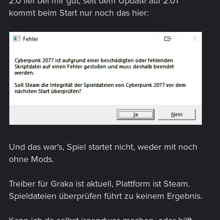
2.0 lief bei mir gut, seit dem Update auf 2.01
:
kommt beim Start nur noch das hier:
Und das war's, Spiel startet nicht, weder mit noch
ohne Mods.
Treiber für Graka ist aktuell, Plattform ist Steam.
Spieldateien überprüfen führt zu keinem Ergebnis.