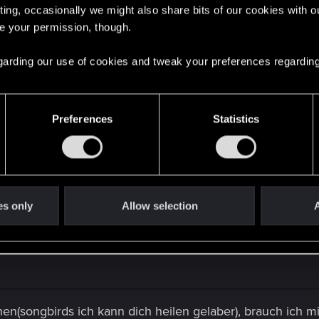
ie Gesellschaft von wenigen allmächtigen Konzernen kontr
ting, occasionally we might also share bits of our cookies with o
en kämpft. Außerdem ist unser Planet oft größtenteils a
re your permission, though.
ungen mal einen Sieg gegen einen dieser Machthaber erri
 regarding our use of cookies and tweak your preferences regarding
 nicht aus dem Fugen.
h das Genre erschreckend nahe an unserer Realität orienti
sitiven Ausgang der Geschichte meinst, wird dir Cyberpun
Preferences
Statistics
agischen Schicksalen, die mal mehr oder weniger intens
ründigen Fragen zu Menschlichkeit und Moral, die das Cy
es only
Allow selection
A
hen(songbirds ich kann dich heilen gelaber), brauch ich mi