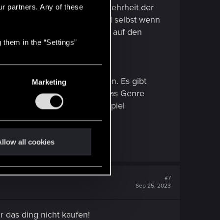
olliert wird und die große Mehrheit der
ur partners. Any of these
usgebeutet und zerstört. Und selbst wenn
ngt, ist das nur ein Tropfen auf den
 them in the “Settings”
ert.
k als Genre das nicht bieten. Es gibt
Marketing
iv verlaufen. Spannend wird das Genre
berpunk Genre und auch das Spiel
llow all cookies
#7
Sep 25, 2023
r das ding nicht kaufen!