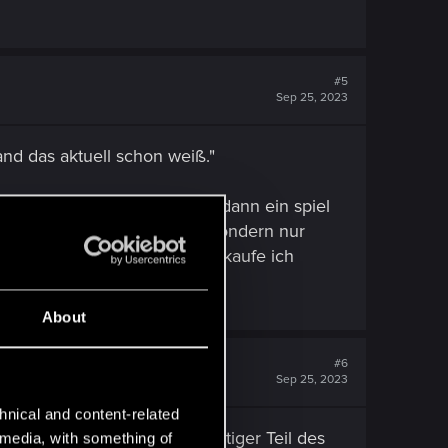
#5
Sep 25, 2023
and das aktuell schon weiß."
nen kann? Ein spiel ist nur dann ein spiel
 war/ist cp 2077 KEIN spiel sondern nur
 nicht gekauft! Und deswegen kaufe ich
About
#6
Sep 25, 2023
hnical and content-related
ichten kennt. Denn ein wichtiger Teil des
l media, with something of