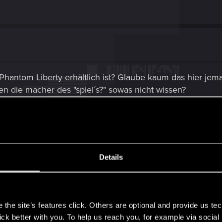
is Phantom Liberty erhältlich ist? Glaube kaum das hier jem
ollten die macher des "spiel´s?" sowas nicht wissen?
 ist es ein spoiler wenn man sagt das man ein spiel gewin
en kann, nur dann ist es per definition ein spiel! Bisher
film und wenn ich das vorher gewusst hätte, hätte ich es
es aus cp 2077 ein spiel macht...also v geheilt wird!
Details
s
the site’s features click. Others are optional and provide us tec
l kein Genre, das besonders positive und fröhliche Gesch
lick better with you. To help us reach you, for example via socia