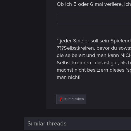
i
Ob ich 5 oder 6 mal verliere, ic
o
n
" jeder Spieler soll sein Spielend
???Selbstkreiren, bevor du sowas 
die selbe art und man kann NIC
Selbst kreieren...das ist gut, als
machst nicht besitzern dieses "s
man nicht!
R
KurtPlissken
e
a
c
t
i
Similar threads
o