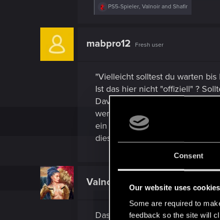
R
PS5-Spieler
,
Valnoir
and
Shafir
e
a
c
t
mabpro12
Fresh user
i
o
n
s
"Vielleicht solltest du warten b
:
Ist das hier nicht "offiziell" ? S
Davon mal abgesehen, in wie fern
wenn man es gewinnen und verlier
ein deprimierender interaktiver 
dieses phantom liberty nur wenn 
Consent
Valnoir
Wordrunner
Our website uses cookie
Some are required to make 
Das Cyberpunk Genre ist generel
feedback so the site will c