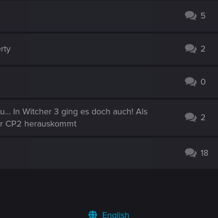
5
rty
2
0
... In Witcher 3 ging es doch auch! Als
2
vor CP2 herauskommt
18
English