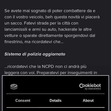
Se avete mai sognato di poter combattere da e
con il vostro veicolo, beh questa novità vi piacerà
un sacco. Fatevi strada per la città con
lanciamissili e armi su auto, hackerate le altre
vetture o sparate direttamente sporgendovi dal
finestrino, ma ricordatevi che…
Sistema di polizia aggiornato
…ricordatevi che la NCPD non ci andrà più
leggera con voi. Preparatevi per inseguimenti in
auto e severe ripercussioni nel caso in cui
decidiate di violare la legge. Potete provare a
scappare a suon di colpi di pistola, ma ricordate
che più resistenza opporrete, più la polizia sarà
Consent
Details
About
determinata a catturarvi.