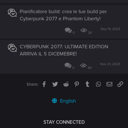
Pianificatore build: crea le tue build per
Cyberpunk 2077 e Phantom Liberty!
Sep 14, 2023
0
2K
CYBERPUNK 2077: ULTIMATE EDITION
ARRIVA IL 5 DICEMEBRE!
Nov 21, 2023
0
6K
Facebook
Twitter
Reddit
Pinterest
Tumblr
WhatsApp
Email
Li
Share:
English
STAY CONNECTED