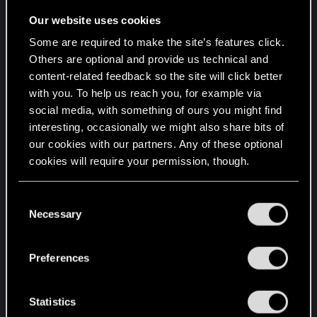
Lezione di storia su Dogtown
Our website uses cookies
Some are required to make the site’s features click.
Per tutti voi affamati di conoscenza, abbiamo
Others are optional and provide us technical and
avuto un intero segmento dedicato a Kurt Hansen,
content-related feedback so the site will click better
ai Barghest e a Dogtown in generale. Sappiamo
with you. To help us reach you, for example via
bene che un solo segmento non è tutto, ma
social media, with something of ours you might find
perchè non date un’occhiata al video completo
interesting, occasionally we might also share bits of
qui?
our cookies with our partners. Any of these optional
cookies will require your permission, though.
You’ll find all the details regarding our use of cookies
C
and tweak your preferences regarding them in the
Necessary
o
“Settings” menu below.
n
s
Preferences
e
n
t
Statistics