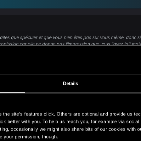
aites que spéculer et que vous n'en êtes pas sur vous même, donc si
 confusion car elle ne donne pas l'impression que vous l'avez fait ma
11 ...
de le reporter moi même (on a tous une vie). Aussi parce q
pour ma part il pourrait très bien ne pas être considérer o
Details
que des hypothèses
offense, mais j'estime qu'avant d'affirmer des choses il est
s
the site’s features click. Others are optional and provide us tec
s aussi pour faire des hypothèses sur pourquoi tel problè
lick better with you. To help us reach you, for example via socia
ting, occasionally we might also share bits of our cookies with o
minute
re your permission, though.