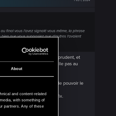
Feb 1, 2024
 au final vous l'avez signalé vous même, la phrase
is bien que vous supposiez que d'autres l'avaient
ue je suis quelqu'un d'assez prudent, et
u pas aussi vite. Je ne travaille pas au
About
 important d'être en position de pouvoir le
hnical and content-related
me ou tel crash n'a pas été fix.
l media, with something of
ur partners. Any of these