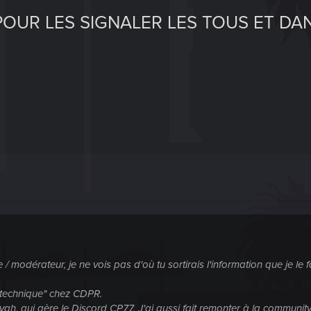
POUR LES SIGNALER LES TOUS ET DAN
 / modérateur, je ne vois pas d'où tu sortirais l'information que je l
t technique" chez CDPR.
layah, qui gère le Discord CP77. J'ai aussi fait remonter à la commun