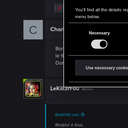
R
Tyneth
You’ll find all the details
e
menu below.
a
c
C
t
C
Charlot67
Fresh user
i
Necessary
o
o
n
n
s
s
Bonsoir,
:
e
le fichier .json des commandes 
n
Donc, dans erreur en "dur"
t
Use necessary cooki
S
e
LeKill3rFou
l
Mentor
e
c
t
Bob97412 said:
i
o
Bonjour à tous,