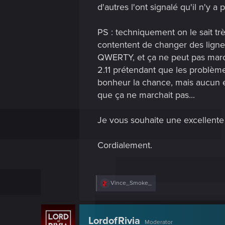
d'autres l'ont signalé qu'il n'y a
PS : techniquement on le sait tr
contentent de changer des lignes 
QWERTY, et ça ne peut pas marcher
2.11 prétendant que les problème
bonheur la chance, mais aucun e
que ça ne marchait pas...
Je vous souhaite une excellente
Cordialement.
R
Vince_Smoke_
e
a
c
t
LordofRivia
Moderator
i