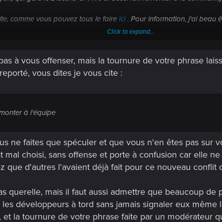
site, comme vous pouvez tous le faire
ici
.
Pour information, j'ai beau ê
Click to expand...
le report même si le problème était déjà connu des dev'.
pas à vous offenser, mais la tournure de votre phrase la
ERTY est ce qu'il est sur le jeu depuis sa sortie je n'en sais pas plu
 comme celui de la 2.11, pour autant, pourquoi ça galère, aucun de 
eporté, vous dites je vous cite :
monter à l'équipe
s ne faites que spéculer et que vous n'en êtes pas sur v
 mal choisi, sans offense et porte à confusion car elle n
que d'autres l'avaient déjà fait pour ce nouveau conflit de 
as querelle, mais il faut aussi admettre que beaucoup de
 par les développeurs à tord sans jamais signaler eux même
et la tournure de votre phrase faite par un modérateur qu