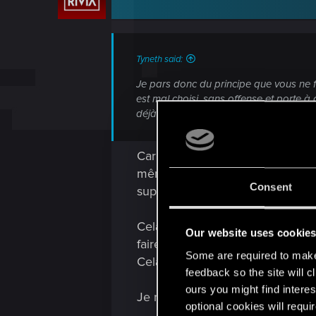
o
n
s
:
Tyneth said:
Je pars donc du principe que vous ne f
est mal choisi, sans offense et porte à
déjà fait pour ce nouveau conflit de la 2.
Car j'ai écrit se message avant 
même si je reportais le problème 
Consent
support donc je ne peux avoir 
Cela dit ne t'inquiète pas pas d'
Our website uses cookie
faire.
Some are required to make 
Cela vaut pour mes tournures mai
feedback so the site will c
ours you might find interes
Je réponds à ton DM dans une 
optional cookies will requi