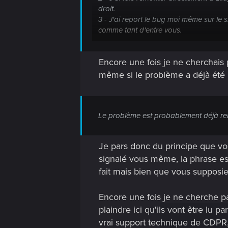
droit.
3 - J'ai report le bug moi même sur le 
comme tant d'entre vous.
4 - J'ai inviter les gens sur Discord à 
Encore une fois je ne cherchais 
Pour le reste, de pourquoi le support AZ
manière assez global sur des problèmes
même si le problème a déjà été r
Le problème est probablement déjà re
Je pars donc du principe que vou
signalé vous même, la phrase est
fait mais bien que vous supposiez 
Encore une fois je ne cherche p
plaindre ici qu'ils vont être lu
vrai support technique de CDPR, 