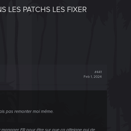
S LES PATCHS LES FIXER
#441
Feb 1, 2024
e fais pas remonter moi même.
ity manager FR pour être sur que ça atteigne qui de