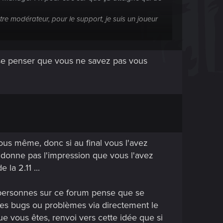
tre modérateur, pour le support, je suis un joueur
isse penser que vous ne savez pas vous
s que vous, je pense que cela est reporter de
nous ne le sais.
ous même, donc si au final vous l'avez
e donne pas l'impression que vous l'avez
la 2.11 ...
 personnes sur ce forum pense que se
 les bugs ou problèmes via directement le
e vous êtes, renvoi vers cette idée que si