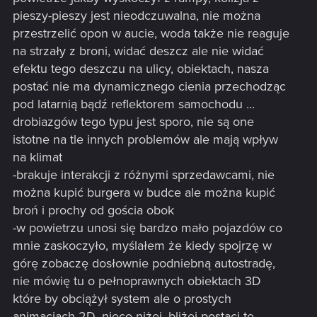
pieszy-pieszy jest nieodczuwalna, nie można
przestrzelić opon w aucie, woda także nie reaguje
na strzały z broni, widać deszcz ale nie widać
efektu tego deszczu na ulicy, obiektach, nasza
postać nie ma dynamicznego cienia przechodząc
pod latarnią bądź reflektorem samochodu ...
drobiazgów tego typu jest sporo, nie są one
istotne na tle innych problemów ale mają wpływ
na klimat
-brakuje interakcji z różnymi sprzedawcami, nie
można kupić burgera w budce ale można kupić
broń i prochy od gościa obok
-w powietrzu unosi się bardzo mało pojazdów co
mnie zaskoczyło, myślałem że kiedy spojrzę w
górę zobaczę dosłownie podniebną autostradę,
nie mówię tu o pełnoprawnych obiektach 3D
które by obciążył system ale o prostych
animacjach 2D, nieco niżej, bliżej postaci te