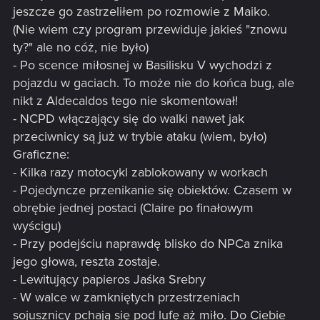
jeszcze go zastrzeliłem po rozmowie z Maiko.
(Nie wiem czy program przewiduje jakieś "znowu
ty?" ale no cóż, nie było)
- Po scence miłosnej w Basilisku V wychodzi z
pojazdu w gaciach. To może nie do końca bug, ale
nikt z Aldecaldos tego nie skomentował!
- NCPD włączający się do walki nawet jak
przeciwnicy są już w trybie ataku (wiem, było)
Graficzne:
- Kilka razy motocykl zablokowany w workach
- Pojedyncze przenikanie się obiektów. Czasem w
obrębie jednej postaci (Claire po finałowym
wyścigu)
- Przy podejściu naprawdę blisko do NPCa znika
jego głowa, reszta zostaje.
- Lewitujący papieros Jaśka Srebry
- W walce w zamkniętych przestrzeniach
sojusznicy pchają się pod lufę aż miło. Do Ciebie