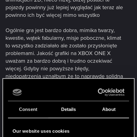
pojazdy powinny już lepiej wyglądać jak teraz ale
powinno ich być więcej mimo wszystko
Ogólnie gra jest bardzo dobra, mimika twarzy,
kwestie, wątek fabularny, misje poboczne, klimat
to wszystko zadziałało ale zostało przysłonięte
problemami. Jakość grafiki na XBOX ONE X
uważam za bardzo dobrą i trudno oczekiwać
więcej. Gdyby nie powyższe błędy,
niedopatrzenia uznałbym że to naprawdę solidna
produkcja.
Myślę że większość graczy nie oczekuje tutaj
realizmu na poziomie RDR2, miasto jest tłem
fabularnym ale mimo wszystko odnosi się
Consent
Details
About
wrażenie że wkład pracy w aspekt życia miasta
był marginalny i to mocno rzuca się w oczy, żadna
fabuła nie jest w stanie tego zatuszować, to są tak
Our website uses cookies