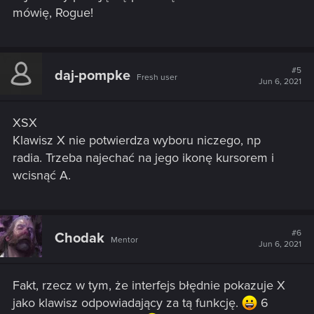
mówię, Rogue!
#5
daj-pompke
Fresh user
Jun 6, 2021
XSX
Klawisz X nie potwierdza wyboru niczego, np
radia. Trzeba najechać na jego ikonę kursorem i
wcisnąć A.
#6
Chodak
Mentor
Jun 6, 2021
Fakt, rzecz w tym, że interfejs błędnie pokazuje X
jako klawisz odpowiadający za tą funkcję.
6