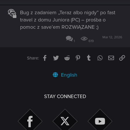
Bug z zadaniem „Teraz albo nigdy” po fast
travel z domu Juniora (PC) – prośba o
pomoc z save’em ROZWIĄZANE ;)
Mar 12, 2026
1
619
Facebook
Twitter
Reddit
Pinterest
Tumblr
WhatsApp
Email
Li
Share:
English
STAY CONNECTED