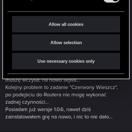
l
której potrzebuje" po wejściu na teren placówki
e
Revere Courier Services, dalej mam komunikat
c
"Udaj się do placówki Revere Courier Services",
t
Allow all cookies
nie pisze gdzie się mam udać i co mam zrobić,
i
mimo iż na filmach u Youtuberów można
o
zobaczyć inny komunikat, "odblokuj furgonetkę
Allow selection
n
używając do tego głównego komputera", u mnie
tego niema, a po podpięciu się do tego
Use necessary cookies only
komputera, nie można wykonać żadnej czynności,
nawet nie można z tego wyjść, w tym momencie
muszę wczytać na nowo sejwa...
Kolejny problem to zadanie "Czerwony Wieszcz",
po podejściu do Routera nie mogę wykonać
żadnej czynności...
Posiadam już wersje 1.0.6, nawet dziś
zainstalowałem grę na nowo, i nic to nie dało...