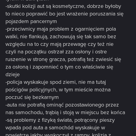
-skutki kolizji aut są kosmetyczne, dobrze byłoby
to nieco poprawić bo jest wrażenie poruszania się
pojazdem pancernym
-przeciwnicy maja problem z ogarnięciem pola
walki, nie flankują, zachowują się tak samo bez
względu na to czy mają przewagę czy też nie
czyli na początku ostrzał zza osłony i ostre
ruszenie w stronę gracza, potrafią też zwiesić się
za osłoną i zapomnieć o tym co właściwie się
dzieje
-policja wyskakuje spod ziemi, nie ma tutaj
pościgów policyjnych, w tym mieście można
poczuć się bezkarnym
-auta nie potrafią ominąć pozostawionego przez
nas samochodu, trąbią i stoją w miejscu bez końca
-są problemy z fizyką świata, potrącony pieszy
wpada pod auta a samochód wyskakuje w
powietrze jakby wyskoczył z rampy, kolizja z