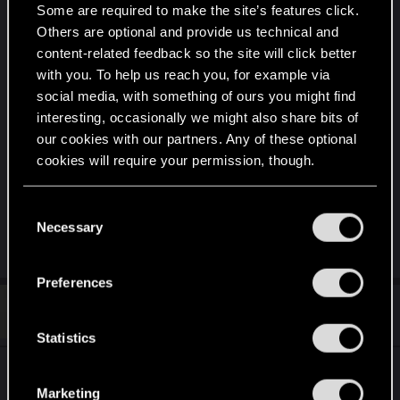
naprawdę standardy gier z otwartym światem i
Some are required to make the site’s features click.
interakcja z tym światem jest czymś czego się
Others are optional and provide us technical and
oczekuje od tego typu gier.
content-related feedback so the site will click better
with you. To help us reach you, for example via
Nie wiem kto tam od was zajmował się
social media, with something of ours you might find
projektowaniem Panam ale miał chyba jakieś braki
interesting, occasionally we might also share bits of
dziewczyna rozprasza i ciężko jest się skupić
our cookies with our partners. Any of these optional
na misji, ale to akurat nie jest błąd więc niczego
cookies will require your permission, though.
nie zmieniajcie ;p
You’ll find all the details regarding our use of cookies
Last edited:
Dec 17, 2020
C
and tweak your preferences regarding them in the
Necessary
o
“Settings” menu below.
R
yanc75
n
e
s
a
Preferences
c
e
t
#2
lukaszusan
n
Rookie
i
Dec 24, 2020
o
t
Statistics
n
S
s
Gram Na XBOX ONE X, mam problem z
:
e
Marketing
ukończeniem zadań. Po rozpoczęciu misji "skóra,