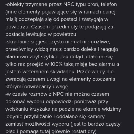
-obiekty trzymane przez NPC typu broń, telefon
(inne elementy pojawiające się w ramach danej
misji) odczepiają się od postaci i zastygają w
powietrzu. Czasem przedmioty te podążają za
postacią lewitując w powietrzu
-skradanie się jest często niemal niemożliwe,
przeciwnicy widzą nas z bardzo daleka i reagują
alarmowo zbyt szybko. Jak dotąd udało mi się
tylko raz przejść w 100% taką misję bez alarmu a
jestem weteranem skradanek. Przeciwnicy nie
zwracają czasem uwagi na elementy otoczenia
którymi odwracamy uwagę.
-w czasie rozmów z NPC nie można czasem
dokonać wyboru odpowiedzi ponieważ przy
wciskaniu krzyżaka na padzie na ekranie widzimy
jedynie przybliżanie i oddalane się kamery
zamiast możliwości wyboru (jest to bardzo częsty
błąd i pomaga tutaj głównie restart gry)