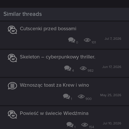
Similar threads
Cutscenki przed bossami
Jul 7, 2026
0
101
Skeleton – cyberpunkowy thriller.
Jun 17, 2026
4
982
Wznosząc toast za Krew i wino
May 25, 2026
1
900
Powieść w świecie Wiedźmina
Jul 10, 2026
1
154