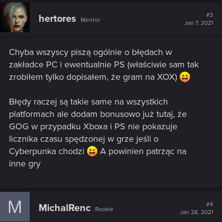
#3
hertores
Mentor
Jan 7, 2021
Chyba wszyscy piszą ogólnie o błędach w
zakładce PC i ewentualnie PS (właściwie sam tak
zrobiłem tylko dopisałem, że gram na XOX)
Błędy raczej są takie same na wszystkich
platformach ale dodam bonusowo już tutaj, że
GOG w przypadku Xboxa i PS nie pokazuje
licznika czasu spędzonej w grze jeśli o
Cyberpunka chodzi
A powinien patrząc na
inne gry
M
#4
MichalRenc
Rookie
Jan 28, 2021