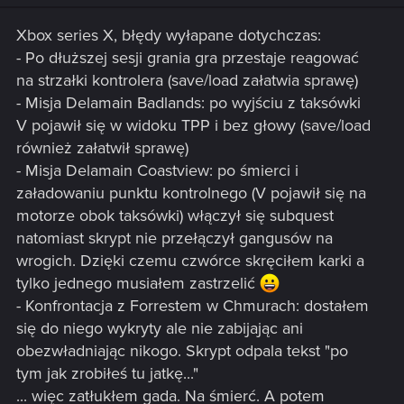
Xbox series X, błędy wyłapane dotychczas:
- Po dłuższej sesji grania gra przestaje reagować
na strzałki kontrolera (save/load załatwia sprawę)
- Misja Delamain Badlands: po wyjściu z taksówki
V pojawił się w widoku TPP i bez głowy (save/load
również załatwił sprawę)
- Misja Delamain Coastview: po śmierci i
załadowaniu punktu kontrolnego (V pojawił się na
motorze obok taksówki) włączył się subquest
natomiast skrypt nie przełączył gangusów na
wrogich. Dzięki czemu czwórce skręciłem karki a
tylko jednego musiałem zastrzelić
- Konfrontacja z Forrestem w Chmurach: dostałem
się do niego wykryty ale nie zabijając ani
obezwładniając nikogo. Skrypt odpala tekst "po
tym jak zrobiłeś tu jatkę..."
... więc zatłukłem gada. Na śmierć. A potem