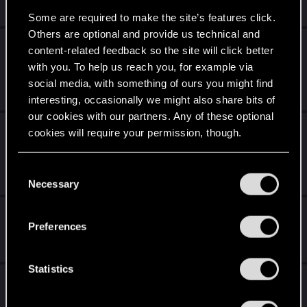
Jul 5, 2021
0
2K
Some are required to make the site’s features click.
Others are optional and provide us technical and
ARモバイルゲーム「ウィッチャー：モンス
content-related feedback so the site will click better
タースレイヤー」、7月21日に配信開始！
with you. To help us reach you, for example via
social media, with something of ours you might find
Jul 2, 2021
0
1K
interesting, occasionally we might also share bits of
our cookies with our partners. Any of these optional
サイバーパンク2077 — クオリティに関す
cookies will require your permission, though.
る取り組み
You’ll find all the details regarding our use of cookies
C
Jul 2, 2021
12
13K
and tweak your preferences regarding them in the
Necessary
o
“Settings” menu below.
n
Android版『奪われし玉座』が登場！
s
Preferences
e
Jun 17, 2021
0
939
n
t
Statistics
Android版『奪われし玉座』が登場！
S
e
Jun 17, 2021