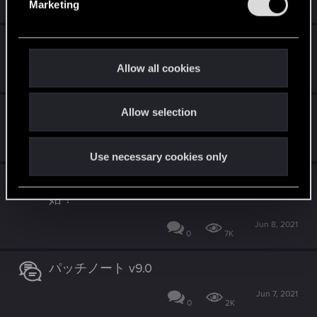
Marketing
0
1K
l
e
グウェント登場キャラクター紹介
c
t
Allow all cookies
Jun 15, 2021
6
8K
i
o
「シーズン・マジック」がスタート
Allow selection
n
Jun 8, 2021
0
2K
Use necessary cookies only
「力の代償：火遊び」拡張セット・配信開
始！
Jun 8, 2021
0
7K
パッチノート v9.0
Jun 7, 2021
0
2K