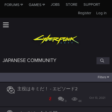
JOBS
STORE
SUPPORT
FORUMS
GAMES
Register
Log in
JAPANESE COMMUNITY
Filters
主役はキミだ！ - エピソード2
Oct 13, 2021
0
4K