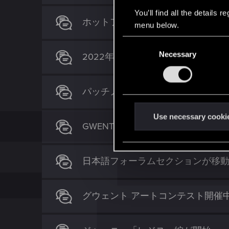
You’ll find all the details
ホットフィックス 9.6.1
menu below.
C
Necessary
o
2022年ロードマップ
n
s
パッチノート 9.6
e
n
t
Use necessary cooki
GWENT World Mastersがこの週
S
e
l
日本語フォーラムセクションが移
e
c
t
グウェント アートコンテスト開催
i
o
n