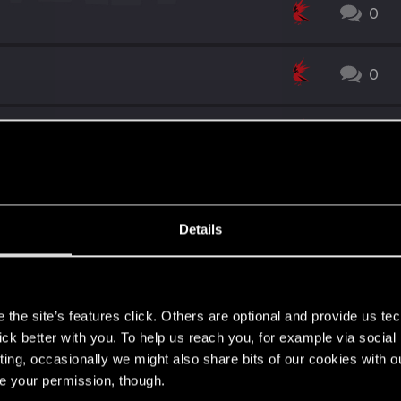
0
0
0
リーを公開！
0
Details
1
1
s
0
the site’s features click. Others are optional and provide us tec
lick better with you. To help us reach you, for example via socia
ting, occasionally we might also share bits of our cookies with o
！
0
re your permission, though.