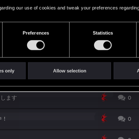
 regarding our use of cookies and tweak your preferences regarding
0
Preferences
Statistics
0
0
es only
Allow selection
A
末に開催！
0
動します
0
中！
0