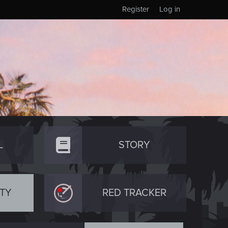
Register
Log in
L
STORY
TY
RED TRACKER