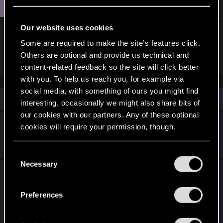
B
Barhir
Senior user
Jan 28, 2021
Our website uses cookies
Problem rozwiązany. Należało zmienić ścieżkę
Some are required to make the site’s features click.
zapisu plików dodatkowych w GOG.
Others are optional and provide us technical and
content-related feedback so the site will click better
with you. To help us reach you, for example via
social media, with something of ours you might find
Similar threads
interesting, occasionally we might also share bits of
our cookies with our partners. Any of these optional
Aktualizacja 2.01
cookies will require your permission, though.
Dec 11, 2024
78
12K
You’ll find all the details regarding our use of cookies
C
and tweak your preferences regarding them in the
Necessary
o
Aktualizacja 4.04 jest już dostępna na
“Settings” menu below.
n
wszystkich platformach włącznie z Nintendo
s
Preferences
Switch!
e
n
Apr 17, 2024
27
7K