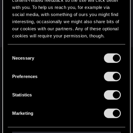
content-related feedback so the site will click better
go skopiuje i zacznę generować dla niego cube
with you. To help us reach you, for example via
map, po wygenerowaniu staję się on zielony
social media, with something of ours you might find
podobnie jak rzucane w jego zasięgu cienie.
interesting, occasionally we might also share bits of
Szukałem już chyba wszystkich możliwości, ale
our cookies with our partners. Any of these optional
nie mogę poradzić sobie z tym problemem.
cookies will require your permission, though.
You’ll find all the details regarding our use of cookies
C
and tweak your preferences regarding them in the
Necessary
o
Facebook
Twitter
Reddit
Pinterest
Tumblr
WhatsApp
Email
Li
Share:
“Settings” menu below.
n
s
Preferences
English
e
n
t
Statistics
STAY CONNECTED
S
e
Marketing
l
e
c