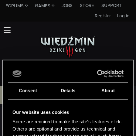
JOBS
STORE
SUPPORT
FORUMS
GAMES
Register
Log in
ENVIRONMENT PROBE- PROBLEM
Consent
Details
About
V
#1
Varcuz1
Rookie
Oct 19, 2024
Our website uses cookies
Witam, mam problem z ustawieniem Environment
Some are required to make the site’s features click.
probe w świecie. Nawet kiedy wczytamy istniejący
Others are optional and provide us technical and
świat i wybiorę istniejący już env probe poczym