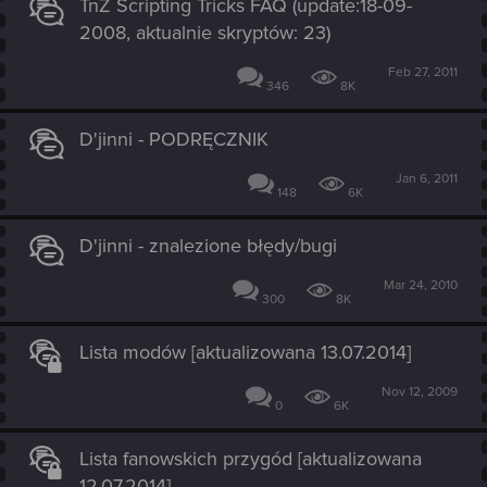
TnZ Scripting Tricks FAQ (update:18-09-
2008, aktualnie skryptów: 23)
Feb 27, 2011
346
8K
D'jinni - PODRĘCZNIK
Jan 6, 2011
148
6K
D'jinni - znalezione błędy/bugi
Mar 24, 2010
300
8K
Lista modów [aktualizowana 13.07.2014]
Nov 12, 2009
0
6K
Lista fanowskich przygód [aktualizowana
12.07.2014]