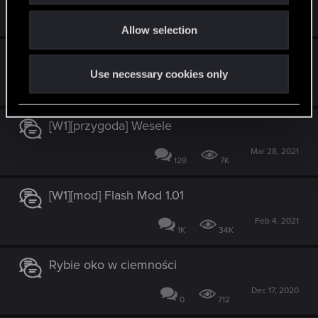
Oct 11, 2021
o
5
4K
Allow selection
n
Full Combat Rebalance problem
Use necessary cookies only
May 7, 2021
2
1K
[W1][przygoda] Wesele
Mar 28, 2021
128
7K
[W1][mod] Flash Mod 1.01
Feb 4, 2021
1K
34K
Rybie oko w ciemności
Dec 17, 2020
0
712