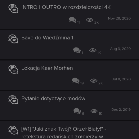
INTRO i OUTRO w rozdzielczości 4K
Nov 28, 2020
11
2K
Save do Wiedźmina 1
Aug 3, 2020
1
1K
Lokacja Kaer Morhen
Jul 8, 2020
19
2K
Pytanie dotyczące modów
Dec 2, 2019
6
1K
[W1] "Jaki znak Twój? Orzeł Biały!" -
retekstura redańskich żołnierzy w