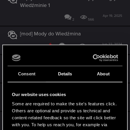
Wiedźminie 1
Apr 19, 2025
2
566
[mod] Mody do Wiedźmina
Jun 22, 2024
628
22K
[przygoda] W potrzasku
May 26, 2024
Consent
Details
About
171
8K
[przygoda] Maskarada
Our website uses cookies
May 26, 2024
Some are required to make the site’s features click.
151
20K
Others are optional and provide us technical and
content-related feedback so the site will click better
WIEDŹMIN THE WITCHER REMASTER
with you. To help us reach you, for example via
PROJECT