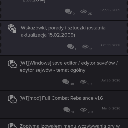
Sep 15, 2009
0
2K
Wskazówki, porady i sztuczki (ostatnia
aktualizacja 15.02.2009)
Oct 31, 2008
1
1K
[W1][Windows] save editor / edytor save'ów /
edytor sejwów - temat ogólny
Jul 26, 2026
38
13K
[W1][mod] Full Combat Rebalance v1.6
Mar 6, 2026
1K
70K
Zoptymalizowałem menu wczytywania gry w