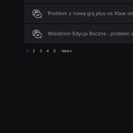
Problem z nową grą plus na Xbox on
Wiedżmin Edycja Roczna - problem z o
1
2
3
4
5
Next