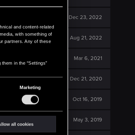
2K
Dec 23, 2022
hnical and content-related
l media, with something of
1K
Aug 21, 2022
ur partners. Any of these
1K
Mar 6, 2021
 them in the “Settings”
1K
Dec 21, 2020
Marketing
2K
Oct 16, 2019
887
May 3, 2019
llow all cookies