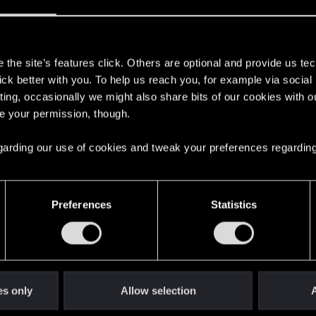
d na Series X. Porównanie do PC
10
s
the site’s features click. Others are optional and provide us tec
lick better with you. To help us reach you, for example via socia
1
ting, occasionally we might also share bits of our cookies with o
re your permission, though.
2
 regarding our use of cookies and tweak your preferences regarding
1
Preferences
Statistics
box / brak osiągnięć
2
0
es only
Allow selection
A