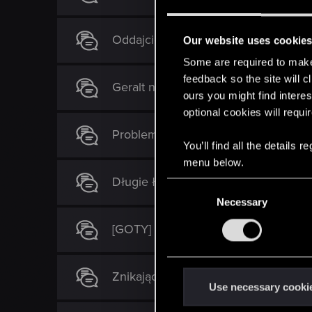
Oddajcie wersję XBOX ONE Enhance
Our website uses cookie
Some are required to make 
feedback so the site will c
Geralt nie biega
ours you might find interes
optional cookies will requi
Problem z wejściem na drabinę :/
You’ll find all the details
menu below.
Długie ładowanie dialogów
C
Necessary
o
n
[GOTY] Brak postępu gry na profilu x
s
e
n
Znikające schematy v 1.60
t
Use necessary cooki
S