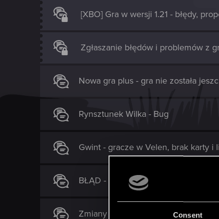
[XBO] Gra w wersji 1.21 - błędy, pro
Zgłaszanie błędów i problemów z g
Nowa gra plus - gra nie została jes
Rynsztunek Wilka - Bug
Gwint - gracze w Velen, brak karty i
BŁĄD - Baron - wylogowanie z gry
Zmiany w grze po aktualizacji?? Wit
Consent