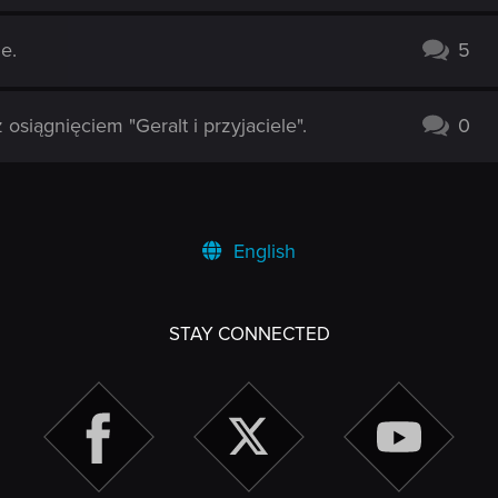
e.
5
siągnięciem "Geralt i przyjaciele".
0
English
STAY CONNECTED