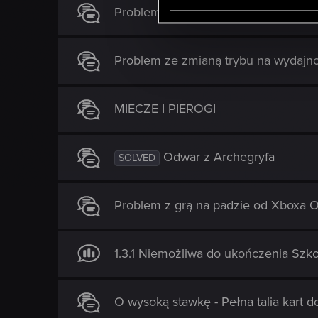
e
Problem z dodatkami do Wiedźmina
l
e
Problem ze zmianą trybu na wydajno
c
t
i
MIECZE I PIEROGI
o
n
Odwar z Archegryfa
SOLVED
Problem z grą na padzie od Xboxa 
1.3.1 Niemożliwa do ukończenia Szk
O wysoką stawkę - Pełna talia kart d