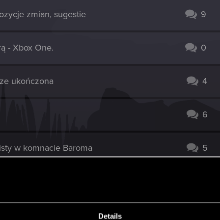
pozycje zmian, sugestie
9
rą - Xbox One.
0
zcze ukończona
4
6
 listy w komnacie Baroma
5
3
cher 3
0
Details