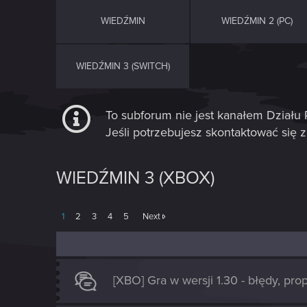
WIEDŹMIN
WIEDŹMIN 2 (PC)
WIEDŹMIN 3 (SWITCH)
To subforum nie jest kanałem Dzia
Jeśli potrzebujesz skontaktować si
WIEDŹMIN 3 (XBOX)
1
2
3
4
5
Next
[XBO] Gra w wersji 1.30 - błędy, pro