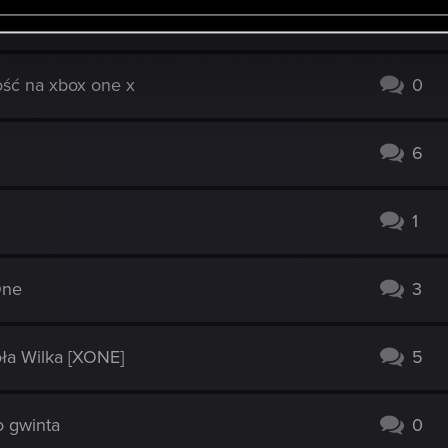
 3
7
ść na xbox one x
0
6
1
One
3
oła Wilka [XONE]
5
o gwinta
0