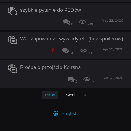
szybkie pytanie do REDów
May 22, 2020
0
539
W2: zapowiedzi, wywiady etc (bez spoilerów)
Apr 29, 2020
6K
99K
Prośba o przejście Kejrana
Mar 31, 2020
2
1K
Last
1 of 39
Next
English