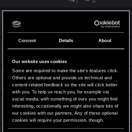
2
6K
Wiedźmin 2 nie chce się włączyć
May 20, 2021
1
2K
Consent
Details
About
Przerwy w pieśni Priscilli
Mar 12, 2021
6
1K
Our website uses cookies
Some are required to make the site’s features click.
wiedźmin 2
Others are optional and provide us technical and
Feb 20, 2021
content-related feedback so the site will click better
4
857
with you. To help us reach you, for example via
social media, with something of ours you might find
Instalator Wiedźmin 2
interesting, occasionally we might also share bits of
our cookies with our partners. Any of these optional
Jan 22, 2021
7
2K
cookies will require your permission, though.
Problem z przejściem misji (BUG?)