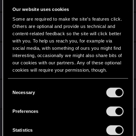
Apr 28, 2020
3
12K
Our website uses cookies
Some are required to make the site’s features click.
Zaklęte kryształy a harpie.
Others are optional and provide us technical and
Oct 23, 2018
content-related feedback so the site will click better
6
1K
with you. To help us reach you, for example via
social media, with something of ours you might find
Wpływ importu stanu gry z W1 na gameplay
interesting, occasionally we might also share bits of
w W2
our cookies with our partners. Any of these optional
Mar 13, 2018
cookies will require your permission, though.
104
19K
You’ll find all the details regarding our use of cookies
C
Letho - Królobójca - dlaczego ?
and tweak your preferences regarding them in the
Necessary
o
Nov 21, 2017
“Settings” menu below.
n
3
1K
s
Preferences
e
Iorveth czy Roche?
n
Oct 30, 2017
t
Statistics
73
31K