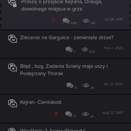
Proszę o przejście Kejrana, Drauga,
dowolnego miejsca w grze
Jul 28, 2015
398
14K
Zlecenie na Gargulce - zamknięte drzwi?
Feb 2, 2023
0
603
Błąd , bug, Zadania Ściany maja uszy i
Podejrzany Thorak
Jan 27, 2023
11
4K
Kejran- Cieniokost
Aug 22, 2021
17
2K
Wiedźmin 2 Arena (Rekordy)