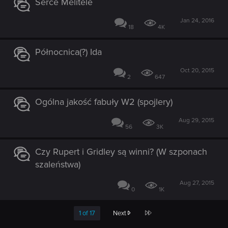
Serce Melitele
Jan 24, 2016
18
4K
Północnica(?) Ida
Oct 20, 2015
2
647
Ogólna jakość fabuły W2 (spojlery)
Aug 29, 2015
56
3K
Czy Rupert i Gridley są winni? (W szponach
szaleństwa)
Aug 27, 2015
0
1K
Last
1 of 17
Next