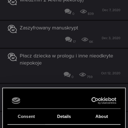
Dec 7, 2020
0
839
Zaszyfrowany manuskrypt
Dec 3, 2020
17
6K
Płacz dziecka w prologu i inne nieodkryte
niepokoje
Oct 12, 2020
0
759
Masa ciekawych rzeczy w plikach gry
Aug 20, 2020
149
10K
Consent
Details
About
Mnich w tawernie