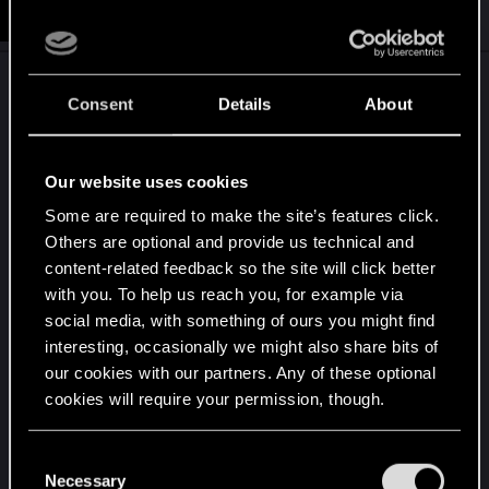
#9
llshazell
Forum regular
Mar 4, 2018
Ja ich weiß was du meintest und es stimmt schon
Consent
Details
About
dass es keine mir bekannte andere Karte gibt die
einen sofort zum aufgeben zwingt. Früher gab es
ein ähnliches Deck mit Poor F***ing Infantry wo es
Our website uses cookies
ähnlich war, nur dass man gar nichts dagegen
Some are required to make the site’s features click.
machen konnte, da sie sich durch den alten
Others are optional and provide us technical and
Goldstatus Immun machten.
content-related feedback so the site will click better
with you. To help us reach you, for example via
Was ich mit Meta untauglich meine ist, dass das
social media, with something of ours you might find
Deck komplett um diese eine Karte aufgebaut ist.
interesting, occasionally we might also share bits of
Kommt Imlerith raus und man spielt Mandrake auf
our cookies with our partners. Any of these optional
ihn, dann ist das Spiel so gut wie verloren, da er ja
cookies will require your permission, though.
nicht einmal auf den Friedhof landet und viele
Karten dann recht sinnfrei sind. Außerdem ist das
You’ll find all the details regarding our use of cookies
C
Deck auch auf bestimmte Combos angewiesen
and tweak your preferences regarding them in the
Necessary
o