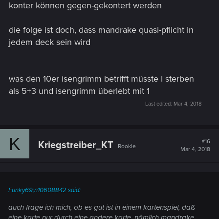
konter können gegen-gekontert werden
die folge ist doch, dass mandrake quasi-pflicht in
jedem deck sein wird
was den 10er isengrimm betrifft müsste I sterben
als 5+3 und isengrimm überlebt mit 1
Last edited:
Mar 4, 2018
K
#16
Kriegstreiber_KT
Rookie
Mar 4, 2018
Funky69;n10608842 said:
auch frage ich mich, ob es gut ist in einem kartenspiel, daß
eine karte nur durch eine andere karte, nämlich mandrake