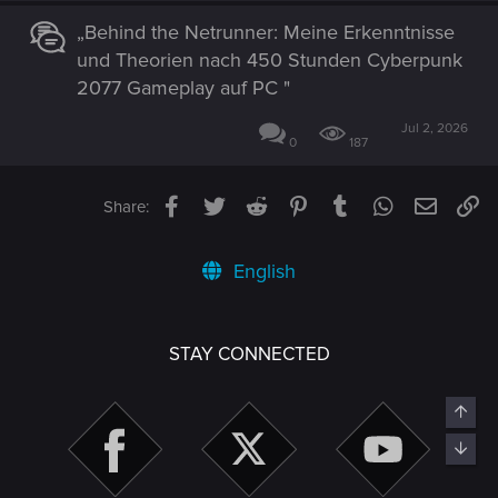
„Behind the Netrunner: Meine Erkenntnisse
und Theorien nach 450 Stunden Cyberpunk
2077 Gameplay auf PC "
Jul 2, 2026
0
187
Facebook
Twitter
Reddit
Pinterest
Tumblr
WhatsApp
Email
Li
Share:
English
STAY CONNECTED
Top
Bott