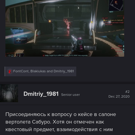
R
FontCont
,
Blakiukas
and
Dmitriy_1981
e
a
c
t
#2
Dmitriy_1981
Senior user
i
Dec 27, 2020
o
n
s
Присоединяюсь к вопросу о кейсе в салоне
:
вертолета Сабуро. Хотя он отмечен как
квестовый предмет, взаимодействия с ним