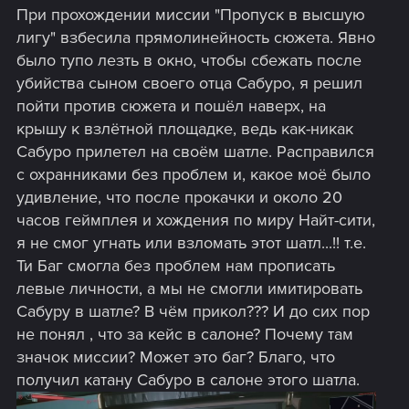
При прохождении миссии "Пропуск в высшую
лигу" взбесила прямолинейность сюжета. Явно
было тупо лезть в окно, чтобы сбежать после
убийства сыном своего отца Сабуро, я решил
пойти против сюжета и пошёл наверх, на
крышу к взлётной площадке, ведь как-никак
Сабуро прилетел на своём шатле. Расправился
с охранниками без проблем и, какое моё было
удивление, что после прокачки и около 20
часов геймплея и хождения по миру Найт-сити,
я не смог угнать или взломать этот шатл...!! т.е.
Ти Баг смогла без проблем нам прописать
левые личности, а мы не смогли имитировать
Сабуру в шатле? В чём прикол??? И до сих пор
не понял , что за кейс в салоне? Почему там
значок миссии? Может это баг? Благо, что
получил катану Сабуро в салоне этого шатла.