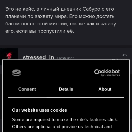
Это не кейс, а личный дневник Сабуро с его
планами по захвату мира. Его можно достать
багом после этой миссии, так же как и катану
его, если вы пропустили её.
#6
stressed_in
Fresh user
Jan 7, 2021
OLEKSANDR_HORDII said:
Consent
Details
About
Это не кейс, а личный дневник Сабуро с его планами по
захвату мира. Его можно достать багом после этой
миссии, так же как и катану его, если вы пропустили её.
Our website uses cookies
Some are required to make the site’s features click.
точно, у парня какого-то на YT был видос по
Others are optional and provide us technical and