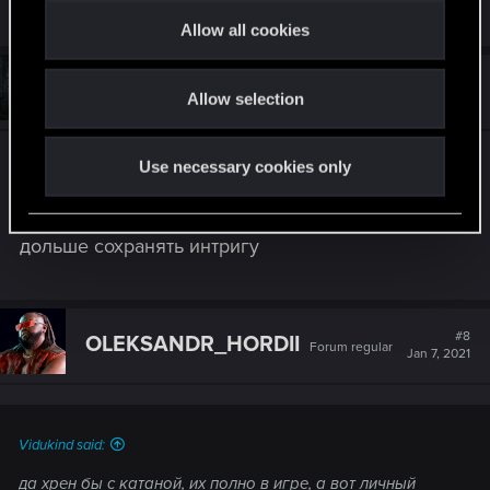
R
Freelancer_Deumoc
,
Blakiukas
and
OLEKSANDR_HORDII
t
e
Allow all cookies
a
i
c
o
t
#7
Dmitriy_1981
Senior user
i
Allow selection
n
Jan 7, 2021
o
n
s
да хрен бы с катаной, их полно в игре, а вот
:
Use necessary cookies only
личный дневник Сабуро другое дело...
Возможно, авторы убрали доступ к нему чтобы
дольше сохранять интригу
#8
OLEKSANDR_HORDII
Forum regular
Jan 7, 2021
Vidukind said:
да хрен бы с катаной, их полно в игре, а вот личный