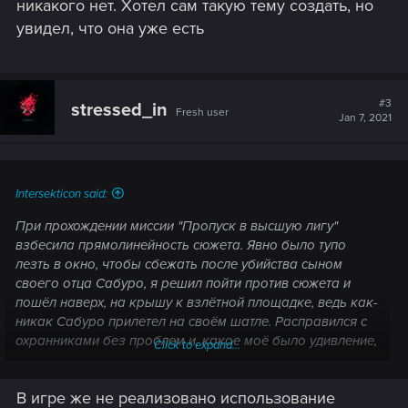
никакого нет. Хотел сам такую тему создать, но
увидел, что она уже есть
#3
stressed_in
Fresh user
Jan 7, 2021
Intersekticon said:
При прохождении миссии "Пропуск в высшую лигу"
взбесила прямолинейность сюжета. Явно было тупо
лезть в окно, чтобы сбежать после убийства сыном
своего отца Сабуро, я решил пойти против сюжета и
пошёл наверх, на крышу к взлётной площадке, ведь как-
никак Сабуро прилетел на своём шатле. Расправился с
охранниками без проблем и, какое моё было удивление,
Click to expand...
что после прокачки и около 20 часов геймплея и
хождения по миру Найт-сити, я не смог угнать или
В игре же не реализовано использование
взломать этот шатл...!! т.е. Ти Баг смогла без проблем