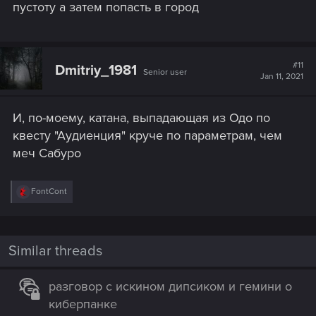
пустоту а затем попасть в город
#11
Dmitriy_1981
Senior user
Jan 11, 2021
И, по-моему, катана, выпадающая из Одо по
квесту "Аудиенция" круче по параметрам, чем
меч Сабуро
R
FontCont
e
a
c
t
i
Similar threads
o
n
s
разговор с искином дипсиком и гемини о
:
киберпанке