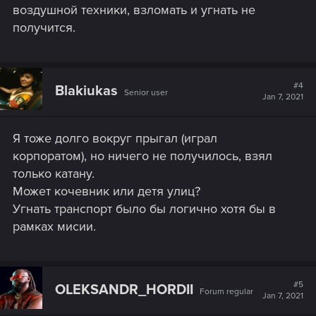
нам прописать левые личности, а мы не смогли
воздушной техники, взломать и угнать не
имитировать Сабуру в шатле? В чём прикол??? И до сих
получится.
пор не понял , что за кейс в салоне? Почему там значок
миссии? Может это баг? Благо, что получил катану
Сабуро в салоне этого шатла.
View attachment 11110658
#4
Blakiukas
Senior user
Jan 7, 2021
Я тоже долго вокруг прыгал (играл
корпоратом), но ничего не получилось, взял
только катану.
Может кочевник или детя улиц?
Угнать транспорт было бы логично хотя бы в
рамках мисии.
#5
OLEKSANDR_HORDII
Forum regular
Jan 7, 2021