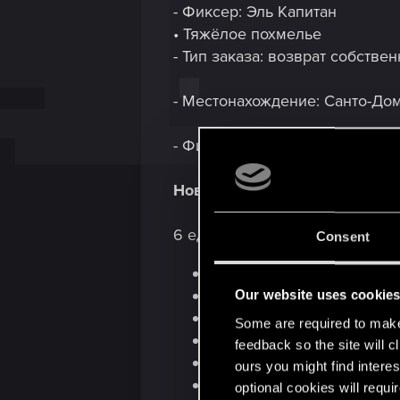
- Фиксер: Эль Капитан
• Тяжёлое похмелье
- Тип заказа: возврат собстве
- Местонахождение: Санто-До
- Фиксер: Бестия
Новое оружие
6 единиц огнестрельного ору
Consent
«Каппа» (умный пистолет)
«Сэнко LX» (электромагни
Our website uses cookie
культовая целевая винто
Some are required to make 
VST-37 «Пожар» (стандар
feedback so the site will c
«MA70 HB» (стандартный 
ours you might find interes
«Кюби» (стандартная шту
optional cookies will requi