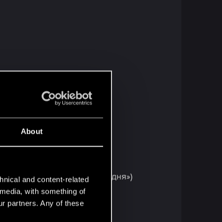
About
ния заказа «Бетонная западня»)
hnical and content-related
l media, with something of
ur partners. Any of these