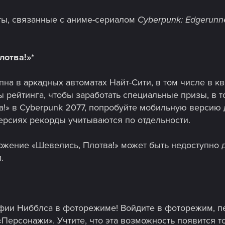
ты, связанные с аниме-сериалом
Cyberpunk: Edgerunn
лотва!»*
пна в аркадных автоматах Найт-Сити, в том числе в к
 рейтинга, чтобы заработать специальные призы, в т
а!» в Cyberpunk 2077, попробуйте мобильную версию
ерсиях рекорды учитываются по отдельности.
ожение «Шевелись, Плотва!» может быть недоступно д
.
фии Нибблса в фоторежиме! Войдите в фоторежим, пе
Персонажи». Учтите, что эта возможность появится то