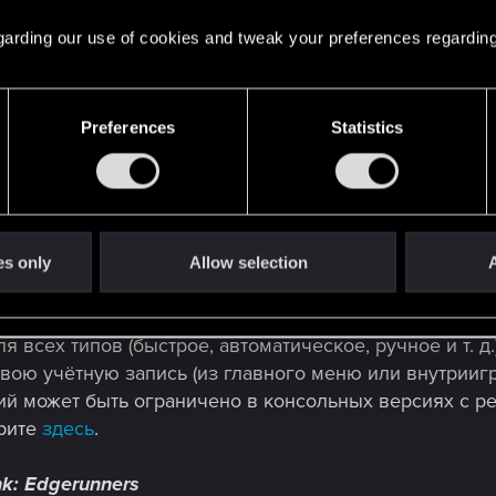
я:
 regarding our use of cookies and tweak your preferences regarding
 культовый вариант «Синий клык»)
 вариант «Головорез»)
Preferences
Statistics
)
ния
es only
Allow selection
A
атформенных сохранений. Ваши последние сохранен
 продолжить с того места, где остановились, на друг
 всех типов (быстрое, автоматическое, ручное и т. д.
 свою учётную запись (из главного меню или внутрии
й может быть ограничено в консольных версиях с р
рите
здесь
.
k: Edgerunners