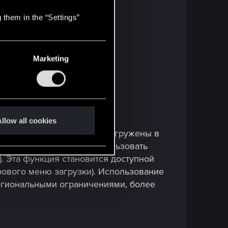
 them in the “Settings”
Marketing
llow all cookies
ия будут автоматически загружены в
их платформах. Можно использовать
). Эта функция становится доступной
грового меню загрузки). Использование
егиональными ограничениями, более