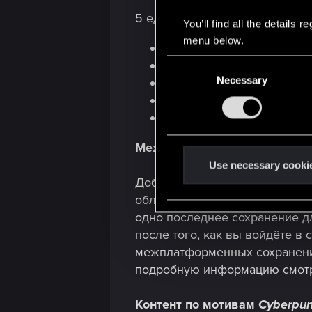
5 единиц оружия ближнего бо
You’ll find all the details
menu below.
«Нейротоксичный нож» (+
C
«Нож панка» (+ культовый
Necessary
o
«Коготь» (топор)
n
«Бритва» (мачете)
s
«Кат-о-матик» (цепной меч
e
Межплатформенные сохране
n
t
Use necessary cooki
S
Добавлена возможность межпл
e
облако, чтобы вы могли легко
l
одно последнее сохранение для
e
после того, как вы войдёте в
c
межплатформенных сохранени
t
подробную информацию смот
i
o
Контент по мотивам
Cyberpun