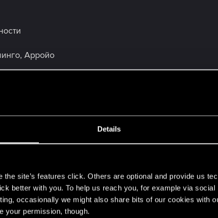
нности
минго, Арройо
жия:
Details
тный пистолет-пулемёт)
s
вка «Суперкритик» (можно получить во время выполне
the site’s features click. Others are optional and provide us tec
тный дробовик)
lick better with you. To help us reach you, for example via socia
лёгкий пулемёт)
ting, occasionally we might also share bits of our cookies with o
рмовая винтовка)
re your permission, though.