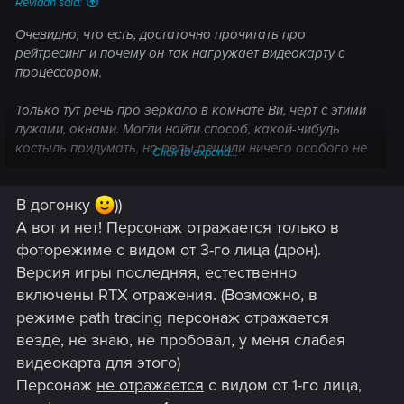
Revidan said:
Очевидно, что есть, достаточно прочитать про
рейтресинг и почему он так нагружает видеокарту с
процессором.
Только тут речь про зеркало в комнате Ви, черт с этими
лужами, окнами. Могли найти способ, какой-нибудь
костыль придумать, но реды решили ничего особого не
Click to expand...
выдумывать, просто зашакалили отражение, которое
даже в таком виде неплохо садит фпсы
В догонку
))
А вот и нет! Персонаж отражается только в
Это раньше разработчики креативно исхитрялись,
фоторежиме с видом от 3-го лица (дрон).
выдумывая костыли при весьма скромных
Версия игры последняя, естественно
вычислительных ресурсах...
включены RTX отражения. (Возможно, в
режиме path tracing персонаж отражается
везде, не знаю, не пробовал, у меня слабая
видеокарта для этого)
Персонаж
не отражается
с видом от 1-го лица,