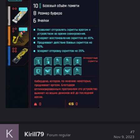
K
#7
Kirill79
Forum regular
Nov 9, 2023