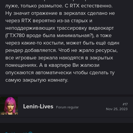
луже, только размытое. С RTX естественно.
Это раньше разработчики креативно исхитрялись,
Ну значит отражение в зеркалах сделано не
выдумывая костыли при весьма скромных
через RTX вероятно из-за старых и
вычислительных ресурсах...
неподдерживающих трассировку видеокарт
(ГТХ780 вроде была минимальная?), а тоже
через какие-то костыли, может быть ещё один
рендер добавляется. Чтоб не жрало ресурсы,
все игровые зеркала находятся в закрытых
помещениях. А в квартире Ви жалюзи
опускаются автоматически чтобы сделать ту
самую закрытую комнату.
#17
Lenin-Lives
Forum regular
Nov 25, 2023