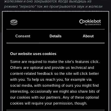
жалюзями и оно закрывается. Когда выходишь из
режима "зеркало" так же проигрывается звук и жалюзи
открываются. Если их предварительно закрыть, а потом
посмотреть в зеркало, звука открытия нет и окно не
открывается. Меняла клавишу взаимодействия - все
Click to expand...
равно окно активируется вместе с зеркалом.
Consent
Details
About
Так было с самого начала. В 1.06 и выше. Мне
кажется, что это сделано специально, чтобы
открытый мир не лез в отражение. Могу
Our website uses cookies
ошибаться, но в игре нет ни одного зеркала
Some are required to make the site’s features click.
вне помещения, которое бы отражало часть
Others are optional and provide us technical and
улицы. Может быть особенности движка? Не
content-related feedback so the site will click better
знаю.
with you. To help us reach you, for example via
Attachments
social media, with something of ours you might find
interesting, occasionally we might also share bits of
our cookies with our partners. Any of these optional
cookies will require your permission, though.