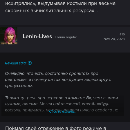
исхитрялись, выдумывая костыли при весьма
скромных вычислительных ресурсах...
#16
Lenin-Lives
Forum regular
Nov 20, 2023
Revidan said:
Очевидно, что есть, достаточно прочитать про
рейтресинг и почему он так нагружает видеокарту с
процессором.
Только тут речь про зеркало в комнате Ви, черт с этими
лужами, окнами. Могли найти способ, какой-нибудь
костыль придумать, но реды решили ничего особого не
Click to expand...
выдумывать, просто зашакалили отражение, которое
даже в таком виде неплохо садит фпсы
Поймал своё отражение в фото режиме в