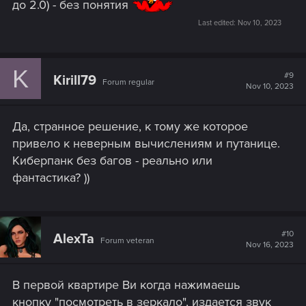
до 2.0) - без понятия
Last edited:
Nov 10, 2023
K
#9
Kirill79
Forum regular
Nov 10, 2023
Да, странное решение, к тому же которое
привело к неверным вычислениям и путанице.
Киберпанк без багов - реально или
фантастика? ))
#10
AlexTa
Forum veteran
Nov 16, 2023
В первой квартире Ви когда нажимаешь
кнопку "посмотреть в зеркало", издается звук