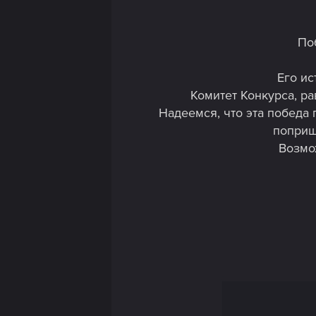
По
Его ис
Комитет Конкурса, р
Надеемся, что эта победа
поприщ
Возмож