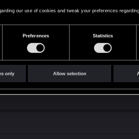
 regarding our use of cookies and tweak your preferences regarding
Preferences
Statistics
es only
Allow selection
A
го, не увидит этих писем и призов.