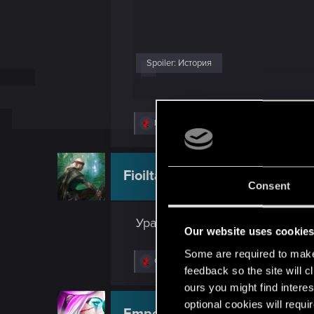
Spoiler:
История
R
Masha_F
,
Q255
,
NewRager
and 8 others
e
a
c
t
Fioiltarna
Moderator
i
Consent
o
n
s
Ура всем Wordrunner'ам!
:
Our website uses cookie
Some are required to make 
R
Golovnyak
,
Q255
and
MrNio
feedback so the site will c
e
a
ours you might find interes
c
optional cookies will requi
t
EmperorZorn