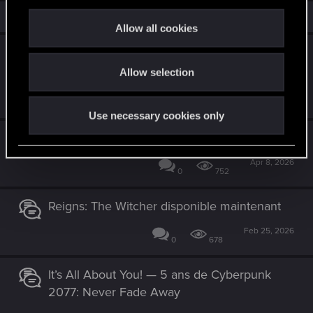
c
Similar threads
t
Allow all cookies
i
It’s All About You! - Les Légendes de Night
o
City — Une équipe inoubliable
Allow selection
n
Jun 10, 2026
0
397
Use necessary cookies only
La mise à jour PlayStation®5 Pro est là !
Apr 8, 2026
0
752
Reigns: The Witcher disponible maintenant
Feb 25, 2026
0
678
It’s All About You! — 5 ans de Cyberpunk
2077: Never Fade Away