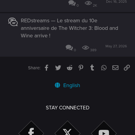
Dec 16, 2025
0
2K
REDstreams — Le stream du 10e
anniversaire de The Witcher 3: Blood and
Wine arrive !
May 27, 2026
0
389
Facebook
Twitter
Reddit
Pinterest
Tumblr
WhatsApp
Email
Li
Share:
English
STAY CONNECTED