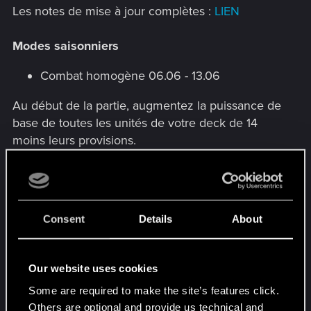
Les notes de mise à jour complètes :
LIEN
Modes saisonniers
Combat homogène 06.06 - 13.06
Au début de la partie, augmentez la puissance de
base de toutes les unités de votre deck de 14
moins leurs provisions.
Banni 13.06 - 20.06
Après le mulligan, bannissez les paquets des deux
joueurs. Chaque fois qu'une carte apparaît dans
Consent
Details
About
l'un des paquets, bannissez-la.
Équilibre des ours 20.06 - 27.06
Our website uses cookies
Some are required to make the site’s features click.
Votre deck est remplacé par 16 ours anciens de
Others are optional and provide us technical and