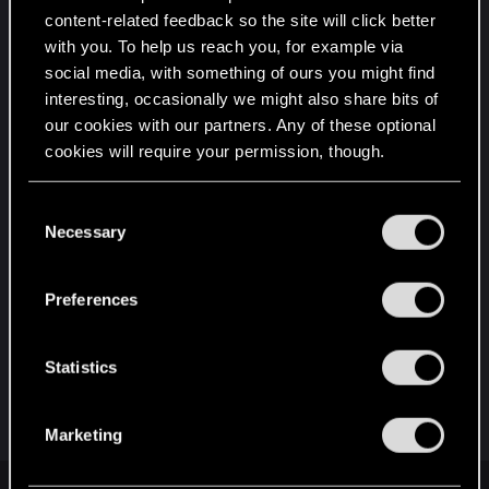
puissance différente. Les capacités du chef sont
content-related feedback so the site will click better
désactivées.
with you. To help us reach you, for example via
social media, with something of ours you might find
Double Down 27.06 - 04.07
interesting, occasionally we might also share bits of
Chaque fois que vous jouez une unité de votre
our cookies with our partners. Any of these optional
main, jouez une unité avec le même coût de
cookies will require your permission, though.
provision de votre deck. Votre deck de départ est
doublé au début du match.
You’ll find all the details regarding our use of cookies
C
and tweak your preferences regarding them in the
Necessary
o
Gwent du pauvre 04.07 - 11.07
“Settings” menu below.
n
s
Au début de la partie, transformez toutes les
Preferences
e
cartes d'or en bronzes aléatoires de votre faction.
n
t
Statistics
La fin de cette saison est prévue pour le 11 juillet à
S
10h00 CEST.
e
Marketing
l
e