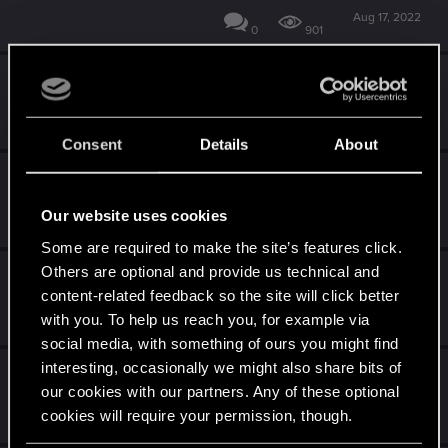
Aug 17, 2022
0
901
Petit bug dans le créateur de jeux
Jul 11, 2022
1
1K
Consent
Details
About
"connexions perdues"
Oct 20, 2021
Our website uses cookies
4
1K
Some are required to make the site’s features click.
Others are optional and provide us technical and
Quêtes du voyage en PLS
content-related feedback so the site will click better
Sep 19, 2021
with you. To help us reach you, for example via
1
1K
social media, with something of ours you might find
interesting, occasionally we might also share bits of
Bug Aigle de Sang
our cookies with our partners. Any of these optional
Mar 10, 2021
cookies will require your permission, though.
0
993