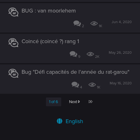
BUG : van moorlehem
Jun 4, 2020
2
1K
Coincé (coincé ?) rang 1
May 26, 2020
9
2K
Bug "Défi capacités de l'année du rat-garou"
May 16, 2020
4
1K
Last
1 of 6
Next
English