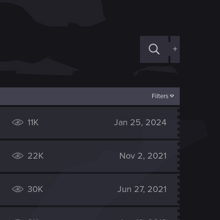
+
Filters
11K
Jan 25, 2024
22K
Nov 2, 2021
30K
Jun 27, 2021