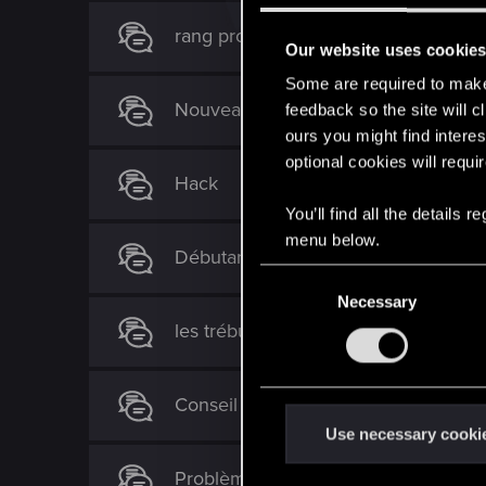
rang pro, comment ça marche?
Our website uses cookie
Some are required to make 
Nouveau Streamer & Youtubeur
feedback so the site will c
ours you might find interes
optional cookies will requi
Hack
You’ll find all the details
menu below.
Débutant : question sur le décraft
C
Necessary
o
les trébuchets renforcés
n
s
e
Conseil pour amélioration de decks
n
t
Use necessary cooki
S
Problème de plateaux.
e