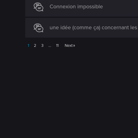
Connexion impossible
une idée (comme ça) concernant les 
1
2
3
…
11
Next