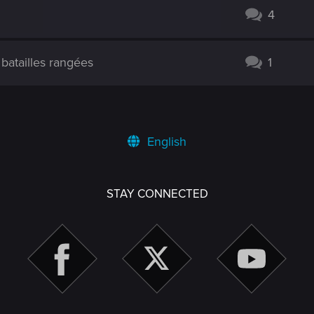
4
batailles rangées
1
English
STAY CONNECTED