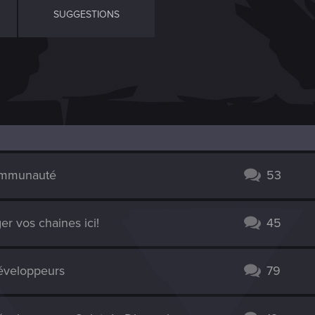
SUGGESTIONS
Communauté
53
 vos chaines ici!
45
éveloppeurs
79