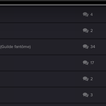
4
2
(Guilde fantôme)
34
17
2
3