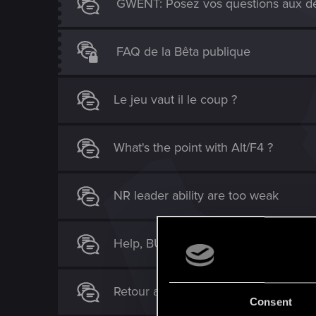
GWENT: Posez vos questions aux dé
FAQ de la Bêta publique
Le jeu vaut il le coup ?
What's the point with Alt/F4 ?
NR leader ability are too weak
Help, BUG - Pas d'accès au livre d
Retour aux sources et encore des p
Consent