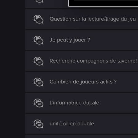
l
e
Question sur la lecture/tirage du jeu
c
t
i
Je peut y jouer ?
o
n
Recherche compagnons de taverne! 
Combien de joueurs actifs ?
L'informatrice ducale
unité or en double