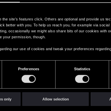
8
s
the site’s features click. Others are optional and provide us tec
0
lick better with you. To help us reach you, for example via socia
ting, occasionally we might also share bits of our cookies with o
re your permission, though.
1
 regarding our use of cookies and tweak your preferences regarding
2
Preferences
Statistics
14
3
es only
Allow selection
A
1