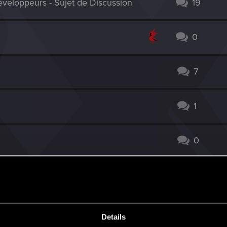
veloppeurs - Sujet de Discussion
19
0
7
1
0
es récompenses
2
roblèmes
0
Details