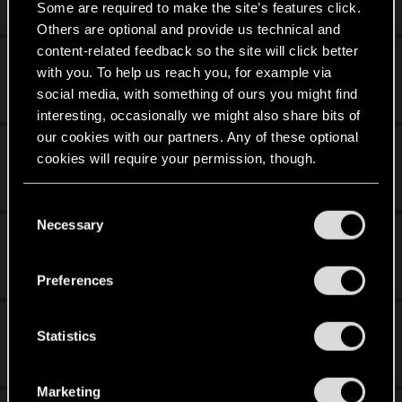
Sep 6, 2023
Some are required to make the site’s features click.
0
1K
Others are optional and provide us technical and
content-related feedback so the site will click better
La saison d'août est arrivée !
with you. To help us reach you, for example via
Aug 8, 2023
social media, with something of ours you might find
0
2K
interesting, occasionally we might also share bits of
our cookies with our partners. Any of these optional
Patch Notes 11.8
cookies will require your permission, though.
Aug 7, 2023
0
1K
You’ll find all the details regarding our use of cookies
C
and tweak your preferences regarding them in the
Necessary
o
La marée montante est disponible !
“Settings” menu below.
n
Jul 11, 2023
s
0
1K
Preferences
e
n
La saison de juillet a commencé
t
Statistics
Jul 11, 2023
S
0
1K
e
Marketing
l