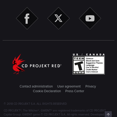
Contact administration
User agreement
Privacy
Cookie Declaration
Press Center
© 2018 CD PROJEKT S.A. ALL RIGHTS RESERVED
CD PROJEKT®, The Witcher®, GWENT® are registered trademarks of CD PROJEKT
Top
Capital Group. GWENT game © CD PROJEKT S.A. All rights reserved. Developed by CD