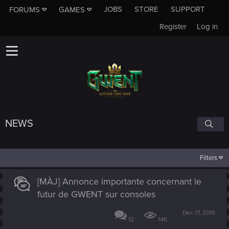
JOBS
STORE
SUPPORT
FORUMS
GAMES
Register
Log in
NEWS
Filters
[MÀJ] Annonce importante concernant le
futur de GWENT sur consoles
Dec 17, 2019
12
14K