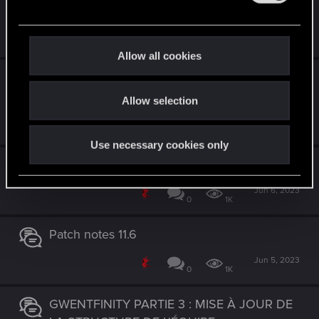
Patch Notes 11.7
e
c
Jul 10, 2023
0
1K
t
Allow all cookies
i
Suivez les éliminatoires du tournoi de mi-
o
saison !
Allow selection
n
Jun 28, 2023
0
1K
Use necessary cookies only
La saison de juin a commencé
Jun 6, 2023
0
1K
Patch notes 11.6
Jun 5, 2023
0
1K
GWENTFINITY PARTIE 3 : MISE À JOUR DE