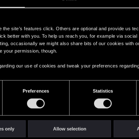
ez toutes vos cartes en une carte de la même faction et d
s
the site’s features click. Others are optional and provide us tec
lick better with you. To help us reach you, for example via socia
- 23.05
ting, occasionally we might also share bits of our cookies with o
re your permission, though.
 puissance de chaque unité de votre deck de départ sur so
 regarding our use of cookies and tweak your preferences regarding
!
23.05 - 30.05
Preferences
Statistics
é par un deck composé de tous les légendaires de leur fa
6.06
es only
Allow selection
A
unité qui n'est pas un espion, déplacez une unité ennem