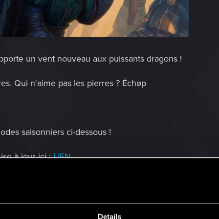
apporte un vent nouveau aux puissants dragons !
es. Qui n'aime pas les pierres ? Échøp
odes saisonniers ci-dessous !
ise à jour ici :
LIEN
6.05
Details