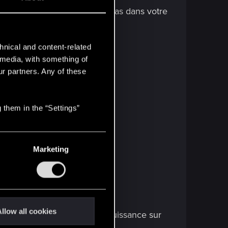
e la même rareté qui n'était pas dans votre
hnical and content-related
l media, with something of
ur partners. Any of these
n coût de provision.
 them in the “Settings”
Marketing
ction.
llow all cookies
ie aléatoire ayant la même puissance sur