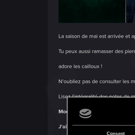
La saison de mai est arrivée et 
Tu peux aussi ramasser des pierr
adore les cailloux !
N'oubliez pas de consulter les m
Lisez l'intégralité des notes de m
Modes saisonniers
J'ai pas signé pour ça
09.05 - 1
Consent