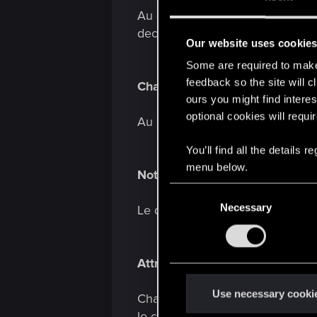
Au début de la partie, transform
deck de départ.
Our website uses cookie
Some are required to make 
feedback so the site will c
Changement de pouvoir
16.05 
ours you might find interes
optional cookies will requi
Au début de la partie, réglez la
You’ll find all the details
menu below.
Notre bataille sera légendaire 
C
Necessary
o
Le deck des joueurs est remplac
n
s
e
Attraction irrésistible
30.05 - 0
n
t
Use necessary cooki
Chaque fois que vous jouez une 
S
le côté opposé.