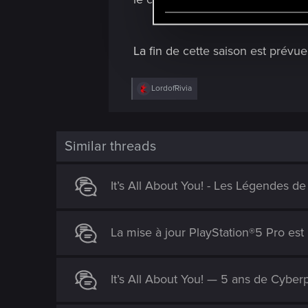
e
l
e
La fin de cette saison est prévu
c
t
R
LordofRivia
i
e
o
a
c
n
t
i
Similar threads
o
n
s
It’s All About You! - Les Légendes d
:
La mise à jour PlayStation®5 Pro est l
It’s All About You! — 5 ans de Cyb