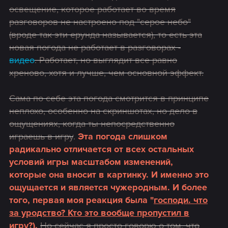
освещение, которое работает во время
разговоров не настроено под "серое небо"
(вроде так эти ерунда называется), то есть эта
новая погода не работает в разговорах -
видео
. Работает, но выглядит все равно
хреново, хотя и лучше, чем основной эффект.
Сама по себе эта погода смотрится в принципе
неплохо, особенно на скриншотах, но дело в
ощущениях, когда ты непосредственно
играешь в игру
.
Эта погода слишком
радикально отличается от всех остальных
условий игры масштабом изменений,
которые она вносит в картинку. И именно это
ощущается и является чужеродным. И более
того, первая моя реакция была "
господи. что
за уродство? Кто это вообще пропустил в
игру?
).
Но сейчас я просто говорю о том, что