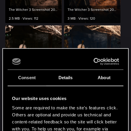
The Witcher 3 Screenshot 2024.03.21 - 11.38.01.53.png
The Witcher 3 Screenshot 2024.03.21 - 11.38.14.43.png
2.5 MB · Views: 112
3 MB · Views: 120
The Witcher 3 Screenshot 2024.03.21 - 11.39.06.35.png
The Witcher 3 Screenshot 2024.03.21 - 11.39.09.96.png
3.2 MB · Views: 105
3.7 MB · Views: 133
Consent
Details
About
Our website uses cookies
Some are required to make the site’s features click.
Others are optional and provide us technical and
content-related feedback so the site will click better
The Witcher 3 Screenshot 2024.03.21 - 11.42.06.08.png
The Witcher 3 Screenshot 2024.03.21 - 11.42.13.27.png
with you. To help us reach you, for example via