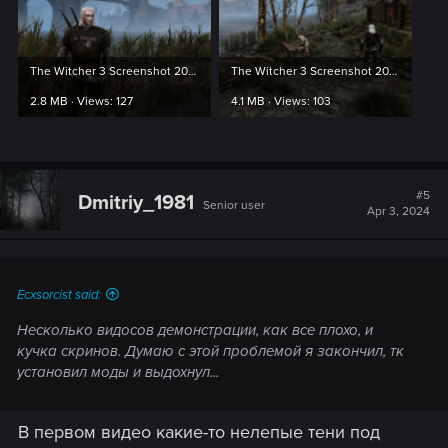
The Witcher 3 Screenshot 2024.03.21 - 23.51.49.14.png
The Witcher 3 Screenshot 2024.03.21 - 23.53.37.18.png
2.8 MB · Views: 127
4.1 MB · Views: 103
#5
Dmitriy_1981
Senior user
Apr 3, 2024
Ecxsorcist said:
Несколько видосов демонстрации, как все плохо, и
кучка скринов. Думаю с этой проблемой я закончил, тк
установил моды и выдохнул...
В первом видео какие-то нелепые тени под