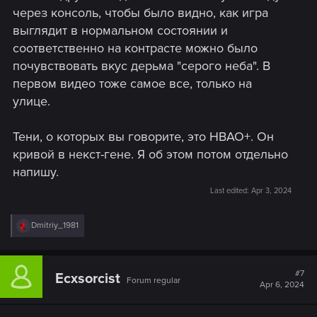
через консоль, чтобы было видно, как игра
выглядит в нормальном состоянии и
соответственно на контрасте можно было
почувствовать вкус дерьма "серого неба". В
первом видео тоже самое все, только на
улице.
Тени, о которых вы говорите, это HBAO+. Он
кривой в некст-гене. Я об этом потом отдельно
напишу.
Last edited:
Apr 3, 2024
R
Dmitriy_1981
e
a
c
t
#7
Ecxsorcist
Forum regular
i
Apr 6, 2024
o
n
s