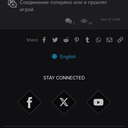
Соединение потеряно или я проклят
игрой
Nov 17, 2025
2
3K
Facebook
Twitter
Reddit
Pinterest
Tumblr
WhatsApp
Email
Li
Share:
English
STAY CONNECTED