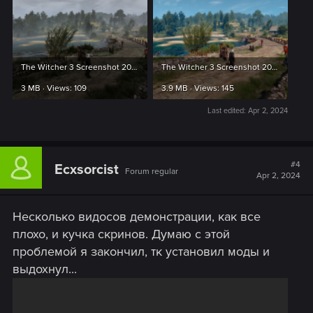
The Witcher 3 Screenshot 2024.03.21 - 11.53.33.86.png
The Witcher 3 Screenshot 2024.03.21 - 11.54.37.72.png
3 MB · Views: 109
3.9 MB · Views: 145
Last edited:
Apr 2, 2024
#4
Ecxsorcist
Forum regular
Apr 2, 2024
Несколько видосов демонстрации, как все
плохо, и кучка скринов. Думаю с этой
проблемой я закончил, тк установил моды и
выдохнул...