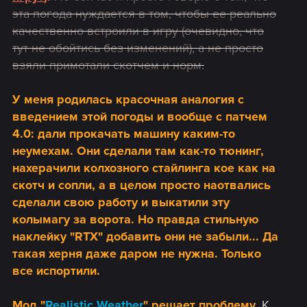
эта погода нуждается в том, чтобы ее реально
качественно встроили в игру (очевидно, что
тут не обойтись без изменений), а не просто
взяли примотали скотчем и норм.
У меня родилась красочная аналогия с
введением этой погоды и вообще с патчем
4.0: дали прокачать машину каким-то
неумехам. Они сделали там как-то тюнинг,
нахерачили колхозного стайлинга кое как на
скотч и сопли, а в целом просто наотвались
сделали свою работу и выкатили эту
колымагу за ворота. Но правда стильную
наклейку "RTX" добавить они не забыли... Да
такая херня даже даром не нужна. Только
все испортили.
Мод "
Realistic Weather
" решает проблему.
К