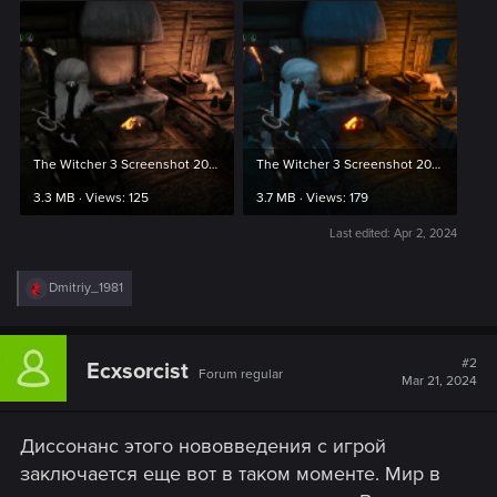
The Witcher 3 Screenshot 2024.03.20 - 01.09.58.21.png
The Witcher 3 Screenshot 2024.03.20 - 01.10.02.11.png
3.3 MB · Views: 125
3.7 MB · Views: 179
Last edited:
Apr 2, 2024
R
Dmitriy_1981
e
a
c
t
#2
Ecxsorcist
Forum regular
i
Mar 21, 2024
o
n
s
Диссонанс этого нововведения с игрой
:
заключается еще вот в таком моменте. Мир в