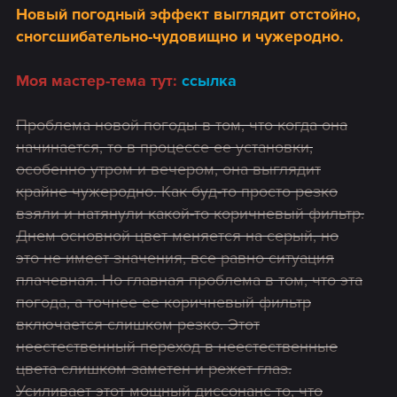
Новый погодный эффект выглядит отстойно,
сногсшибательно-чудовищно и чужеродно.
Моя мастер-тема тут:
ссылка
Проблема новой погоды в том, что когда она
начинается, то в процессе ее установки,
особенно утром и вечером, она выглядит
крайне чужеродно. Как буд-то просто резко
взяли и натянули какой-то коричневый фильтр.
Днем основной цвет меняется на серый, но
это не имеет значения, все равно ситуация
плачевная. Но главная проблема в том, что эта
погода, а точнее ее коричневый фильтр
включается слишком резко. Этот
неестественный переход в неестественные
цвета слишком заметен и режет глаз.
Усиливает этот мощный диссонанс то, что