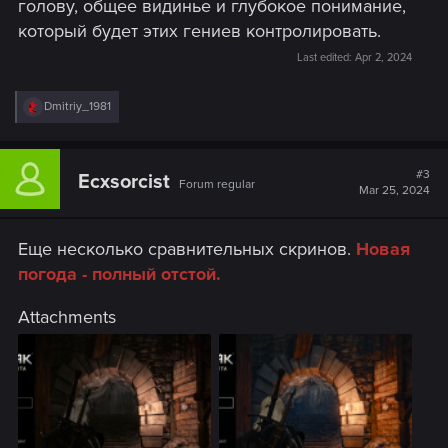
голову, общее видинье и глубокое понимание,
который будет этих гениев контролировать.
Last edited:
Apr 2, 2024
R
Dmitriy_1981
e
a
c
t
#3
Ecxsorcist
Forum regular
i
Mar 25, 2024
o
n
s
Еще несколько сравнительных скринов.
Новая
:
погода - полный отстой.
Attachments