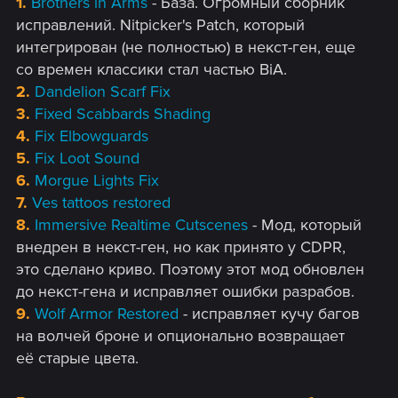
1.
Brothers in Arms
- База. Огромный сборник
исправлений. Nitpicker's Patch, который
интегрирован (не полностью) в некст-ген, еще
со времен классики стал частью BiA.
2.
Dandelion Scarf Fix
3.
Fixed Scabbards Shading
4.
Fix Elbowguards
5.
Fix Loot Sound
6.
Morgue Lights Fix
7.
Ves tattoos restored
8.
Immersive Realtime Cutscenes
- Мод, который
внедрен в некст-ген, но как принято у CDPR,
это сделано криво. Поэтому этот мод обновлен
до некст-гена и исправляет ошибки разрабов.
9.
Wolf Armor Restored
- исправляет кучу багов
на волчей броне и опционально возвращает
её старые цвета.