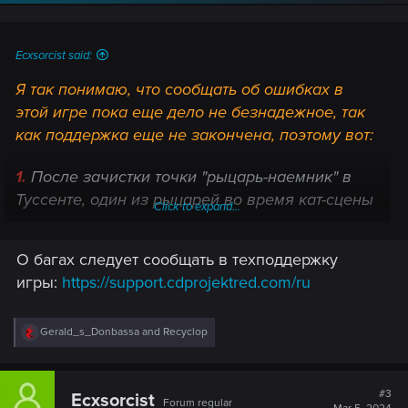
Ecxsorcist said:
Я так понимаю, что сообщать об ошибках в
этой игре пока еще дело не безнадежное, так
как поддержка еще не закончена, поэтому вот:
1.
После зачистки точки "рыцарь-наемник" в
Туссенте, один из рыцарей во время кат-сцены
Click to expand...
приезжает на Плотве почему-то. Это
происходит в каждой кат-сцене такого
О багах следует сообщать в техподдержку
содержания на нескольких точках.
игры:
https://support.cdprojektred.com/ru
Post automatically merged:
Mar 5, 2024
R
Gerald_s_Donbassa
and
Recyclop
e
a
c
t
В игре проблема с тенями. В целом и в
#3
Ecxsorcist
Forum regular
i