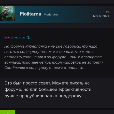
a
c
t
#4
Fioiltarna
Moderator
i
Mar 6, 2024
o
n
s
:
Ecxsorcist said:
На форуме Киберпанка мне уже говорили, что надо
писать в поддержку, но так же сказали, что можно
оставлять сообщения и на форуме. Этим я и собираюсь
заняться, пока мне четкой формулировкой не запретят.
Сообщения в поддержку я также отправляю.
Это был просто совет. Можете писать на
форуме, но для большей эффективности
лучше продублировать в поддержку.