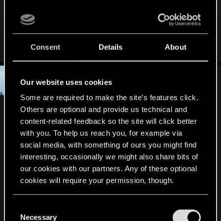
The Witcher 3 Screenshot 2024.02.17 - 12.57.17.89.png
The Witcher 3 Screenshot 2024.02.17 - 12.57.44.25.png
3.7 MB · Views: 232
3 MB · Views: 244
Last edited:
Mar 22, 2024
Consent
Details
About
#6
Recyclop
Our website uses cookies
Mentor
Mar 7, 2024
Some are required to make the site’s features click.
Others are optional and provide us technical and
Надо ж так опростоволоситься. Ведь
content-related feedback so the site will click better
специально идёт фокус на пустых ножнах, и
with you. To help us reach you, for example via
Геральт поднимает обронённый Весемиром
social media, with something of ours you might find
меч и вкладывает его на место. Как дань
interesting, occasionally we might also share bits of
уважения старому другу, учителю и соратнику.
our cookies with our partners. Any of these optional
Такой драматичный момент. И не исправить
cookies will require your permission, though.
спустя почти десятилетие с релиза это уже не
косяк, это просто халтура. Тут остаётся только
You’ll find all the details regarding our use of cookies
C
взвизгнуть.
and tweak your preferences regarding them in the
Necessary
o