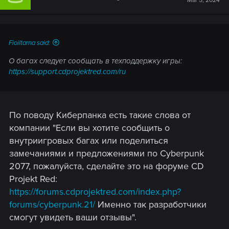
Mar 5, 2024
большом количестве частностей.
o
n
s
2.
Тень в "Фазанерии" (трактир в Туссенте, где
:
проходит турнир по гвинту.
Ссылка на видео-
Fioiltarna said:
демонстрацию
О багах следует сообщать в техподдержку игры:
https://support.cdprojektred.com/ru
По поводу Киберпанка есть такие слова от
компании "Если вы хотите сообщить о
внутриигровых багах или поделиться
замечаниями и предложениями по Cyberpunk
2077, пожалуйста, сделайте это на форуме CD
Projekt Red:
https://forums.cdprojektred.com/index.php?
forums/cyberpunk.21/
Именно так разработчики
смогут увидеть ваши отзывы".