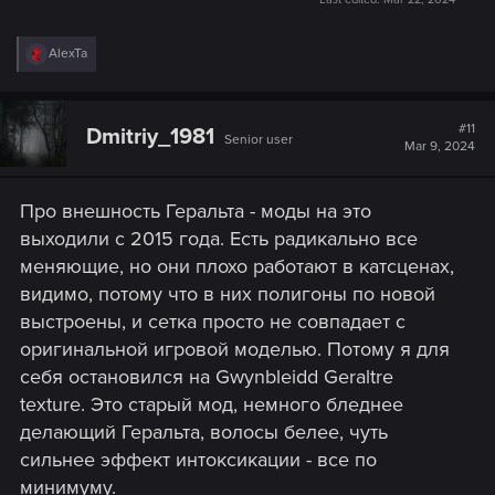
R
AlexTa
e
a
c
t
#11
Dmitriy_1981
Senior user
i
Mar 9, 2024
o
n
s
Про внешность Геральта - моды на это
:
выходили с 2015 года. Есть радикально все
меняющие, но они плохо работают в катсценах,
видимо, потому что в них полигоны по новой
выстроены, и сетка просто не совпадает с
оригинальной игровой моделью. Потому я для
себя остановился на Gwynbleidd Geraltre
texture. Это старый мод, немного бледнее
делающий Геральта, волосы белее, чуть
сильнее эффект интоксикации - все по
минимуму.