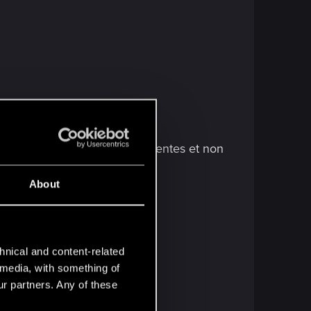
ui cible 3 unités ennemies adjacentes et non
About
hnical and content-related
l media, with something of
ur partners. Any of these