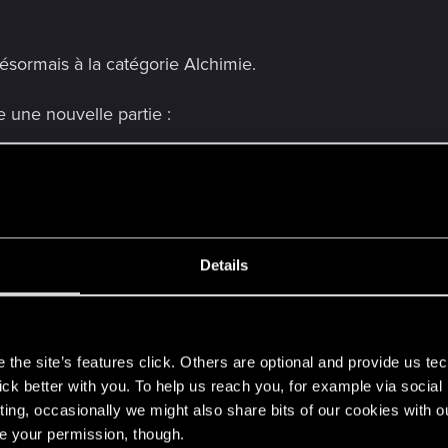
désormais à la catégorie Alchimie.
e une nouvelle partie :
nt exclus de cette condition."
é corrigée pour refléter le fonctionnement de la capacité, q
Details
te une nouvelle partie :
s
nt exclus de cette condition."
the site’s features click. Others are optional and provide us tec
lick better with you. To help us reach you, for example via socia
entrée sur le champ de bataille a été modifié comme suit :
ting, occasionally we might also share bits of our cookies with o
re your permission, though.
s de votre jeu."