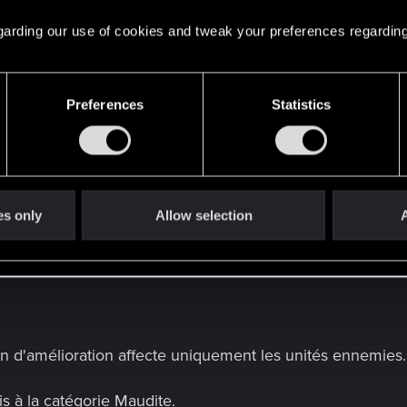
 regarding our use of cookies and tweak your preferences regarding
à la catégorie Alchimie.
sormais à la catégorie Alchimie.
Preferences
Statistics
iées.
lioration passe de 3 à 4.
es only
Allow selection
A
 passe de 4 à 5.
ion d'amélioration affecte uniquement les unités ennemies.
s à la catégorie Maudite.