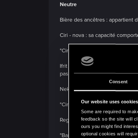
Neutre
Bière des ancêtres : appartient 
Ciri - nova : sa capacité comport
"Ciri : nova et le Nekker doré so
Ifrit colossal : l'infobulle a ét
pas la ligne opposée.
Consent
Nekker doré : sa capacité compor
Our website uses cookie
"Ciri : nova et le Nekker doré so
Some are required to make 
feedback so the site will c
Regis - soif de sang : l'effet d'
ours you might find interes
optional cookies will requi
"Bannissez les 3 premières carte