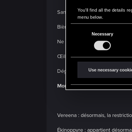
You’ll find all the details
Sangreal : appartient désormais 
menu below.
Bière contaminée : appartient dé
C
Necessary
o
Ne peut plus cibler les unités all
n
s
e
Œil de corbeau : sa valeur d'Amé
n
t
Use necessary cooki
Dégel : sa valeur d'Amélioration
S
e
Monstres
l
e
c
t
Vereena : désormais, la restrict
i
o
Ékinoppyre : appartient désormai