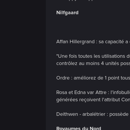
n
Nilfgaard
Affan Hillergrand : sa capacité 
"Une fois toutes les utilisations
contrôlez au moins 4 unités possé
Ordre : améliorez de 1 point tou
Rosa et Edna var Attre : l'infobu
générées reçoivent l'attribut C
Deithwen - arbalétrier : possèd
Royaumes du Nord