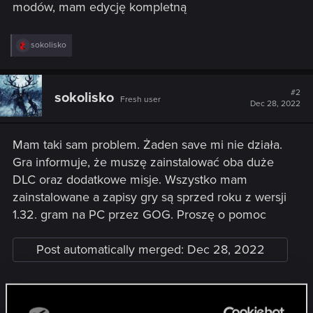
modów, mam edycję kompletną
R
sokolisko
e
a
c
t
#2
sokolisko
Fresh user
i
Dec 28, 2022
o
n
s
Mam taki sam problem. Żaden save mi nie działa.
:
Gra informuje, że muszę zainstalować oba duże
DLC oraz dodatkowe misje. Wszystko mam
zainstalowane a zapisy gry są sprzed roku z wersji
1.32. gram na PC przez GOG. Proszę o pomoc
Post automatically merged:
Dec 28, 2022
dodatkowo dodam, że przy próbie instalacji