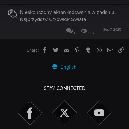
Nieskończony ekran ładowania w zadaniu
Najbrzydszy Człowiek Świata
Sep 7, 2025
1
302
Facebook
Twitter
Reddit
Pinterest
Tumblr
WhatsApp
Email
Li
Share:
English
STAY CONNECTED