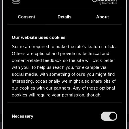
ręcznie DLC do gry mam taki komunikat:
Consent
Details
About
Our website uses cookies
Some are required to make the site’s features click.
Others are optional and provide us technical and
content-related feedback so the site will click better
with you. To help us reach you, for example via
social media, with something of ours you might find
interesting, occasionally we might also share bits of
our cookies with our partners. Any of these optional
Wersja mojej gry to 4.00 hotfix 2
cookies will require your permission, though.
Last edited:
Dec 28, 2022
You’ll find all the details regarding our use of cookies
C
and tweak your preferences regarding them in the
Necessary
o
“Settings” menu below.
n
Similar threads