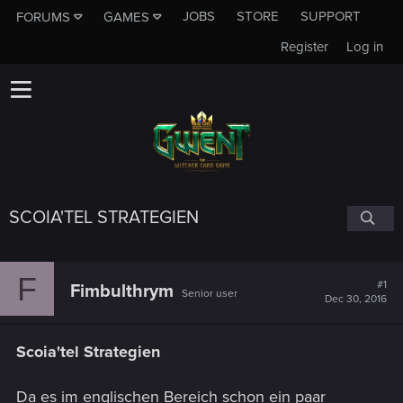
JOBS
STORE
SUPPORT
FORUMS
GAMES
Register
Log in
SCOIA'TEL STRATEGIEN
F
#1
Fimbulthrym
Senior user
Dec 30, 2016
Scoia'tel Strategien
Da es im englischen Bereich schon ein paar