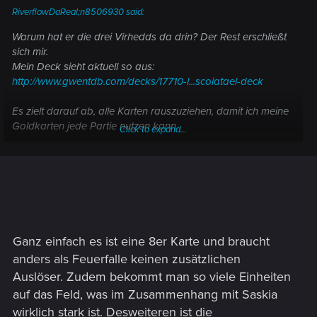
RiverflowDaReal;n8506930 said:
Warum hat er die drei Virhedds da drin? Der Rest erschließt
sich mir.
Mein Deck sieht aktuell so aus:
http://www.gwentdb.com/decks/17710-l...scoiatael-deck
Es zielt darauf ab, alle Karten rauszuziehen, damit ich meine
Goldkarten jede Partie nutzen kann.
Click to expand...
Es ist eine Mischung aus Ambush und Neophyte durch
Isengrimms Fähigkeit kombiniert mit Eleven Mercenary.
Für Rang 10 hat es bisher gereicht.
Als nächstes werde ich mir wohl Roach dazu holen.
Ganz einfach es ist eine 8er Karte und braucht
anders als Feuerfalle keinen zusätzlichen
Auslöser. Zudem bekommt man so viele Einheiten
auf das Feld, was im Zusammenhang mit Saskia
wirklich stark ist. Desweiteren ist die