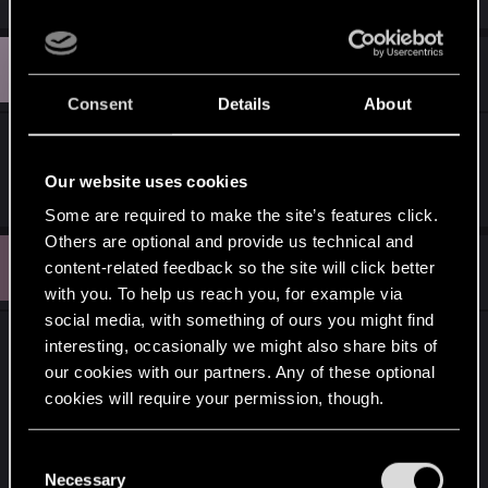
F
#4
Fimbulthrym
Senior user
Dec 31, 2016
Consent
Details
About
Die Aard-Kombo ist ja krass, werd ich bei
Gelegeneheit mal testen, aber danke für die Tipps
Our website uses cookies
Some are required to make the site’s features click.
Others are optional and provide us technical and
R
#5
content-related feedback so the site will click better
RiverflowDaReal
Fresh user
May 2, 2017
with you. To help us reach you, for example via
social media, with something of ours you might find
Bin ich der einzige dem es so geht oder wurden
interesting, occasionally we might also share bits of
die Scoia'tael im letzten Update gekillt?
our cookies with our partners. Any of these optional
Musste erst mein Deck komplett umbauen und
cookies will require your permission, though.
jetzt hänge ich auch auf Rang 9 fest.
You’ll find all the details regarding our use of cookies
C
and tweak your preferences regarding them in the
Funktionieren eure Decks noch, wie sie sollen?
Necessary
o