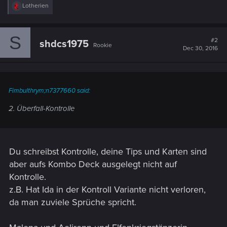
R
Lotherien
e
a
c
S
t
#2
shdcs1975
Rookie
i
Dec 30, 2016
o
n
s
:
Fimbulthrym;n7377660 said:
2. Überfall-Kontrolle
Du schreibst Kontrolle, deine Tips und Karten sind
aber aufs Kombo Deck ausgelegt nicht auf
Kontrolle.
z.B. Hat Ida in der Kontroll Variante nicht verloren,
da man zuviele Sprüche spricht.