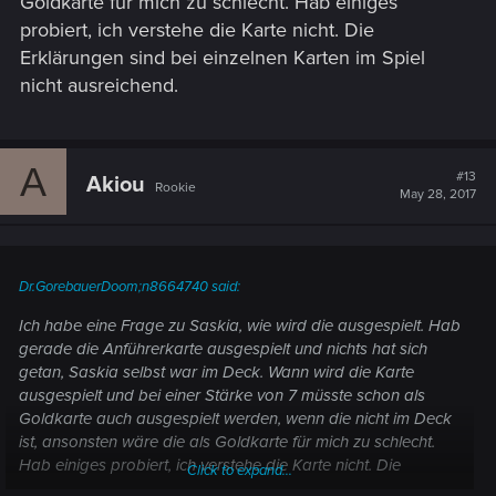
Goldkarte für mich zu schlecht. Hab einiges
probiert, ich verstehe die Karte nicht. Die
Erklärungen sind bei einzelnen Karten im Spiel
nicht ausreichend.
A
#13
Akiou
Rookie
May 28, 2017
Dr.GorebauerDoom;n8664740 said:
Ich habe eine Frage zu Saskia, wie wird die ausgespielt. Hab
gerade die Anführerkarte ausgespielt und nichts hat sich
getan, Saskia selbst war im Deck. Wann wird die Karte
ausgespielt und bei einer Stärke von 7 müsste schon als
Goldkarte auch ausgespielt werden, wenn die nicht im Deck
ist, ansonsten wäre die als Goldkarte für mich zu schlecht.
Hab einiges probiert, ich verstehe die Karte nicht. Die
Click to expand...
Erklärungen sind bei einzelnen Karten im Spiel nicht