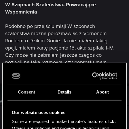
W Szopnach Szaleństwa- Powracające
Wspomnienia
Podobno po przejściu misji W szponach
szalenstwa można porozmawiac z Vernonem
Rochem o Dzikim Gonie. Ja nie miałem takiej
opcji, miałem kartę pacjenta 15, akta szpitala I-IV.
Czy moze nie zebralem jeszcze czegos co
pozwoli na taką rozmowę, czy poprostu mam
buga?
Consent
Details
About
#2
Solace97
Forum regular
Mar 11, 2016
Our website uses cookies
Chyba masz potrzebne notatki, tylko czy
przeczytałeś je?
Some are required to make the site’s features click.
Others are optional and provide us technical and