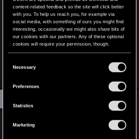
EDIT:
content-related feedback so the site will click better
Przejrzałem swoje save'y i bez względu na
with you. To help us reach you, for example via
zakończenie zadania z Rochem nie możemy
social media, with something of ours you might find
porozmawiać o Dzikim Gonie od razu. Zajrzałem
interesting, occasionally we might also share bits of
też do poradnika
- taka możliwość pojawi się w
our cookies with our partners. Any of these optional
raz z rozwojem wydarzeń:
cookies will require your permission, though.
Spoiler
You’ll find all the details regarding our use of cookies
C
Last edited:
Mar 11, 2016
and tweak your preferences regarding them in the
Necessary
o
“Settings” menu below.
n
R
kamilbilbo
e
s
Preferences
a
e
c
K
t
#3
n
kamilbilbo
Rookie
i
Mar 16, 2016
t
Statistics
o
n
S
s
Dzięki kolejny raz, bo już raz pomogłeś. Gram
e
:
Marketing
drugi raz i tak jak powiedziałes: na poziomie
l
e
mrocznym najlepsza zabawa