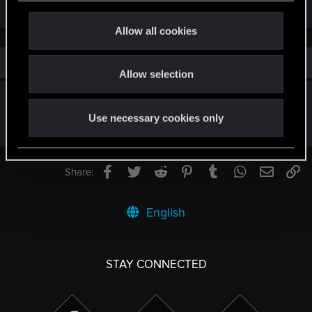
c
t
Allow all cookies
i
o
Similar threads
Allow selection
n
Powracające Wspomnienia
Use necessary cookies only
Jul 8, 2012
1
506
Facebook
Twitter
Reddit
Pinterest
Tumblr
WhatsApp
Email
Li
Share:
English
STAY CONNECTED