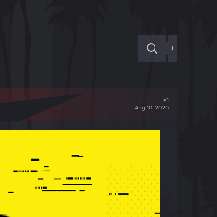
+
#1
Aug 10, 2020