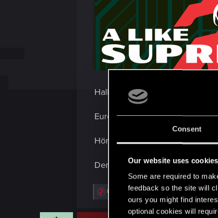
Hallo, Night City!
Eure Lieblingsband ist zurück m
Consent
Hört mal rein:
Our website uses cookie
Der Song ist jetzt verfügbar auf
Some are required to make 
feedback so the site will c
R
EmperorZorn
and
Valnoir
e
ours you might find interes
a
optional cookies will requi
c