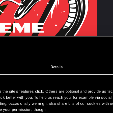
it einer neuen Single: A Like Supreme !
Details
s
Spotify und anderen Streaming-Plattformen
erhältlich!
the site’s features click. Others are optional and provide us tec
lick better with you. To help us reach you, for example via socia
ting, occasionally we might also share bits of our cookies with o
re your permission, though.