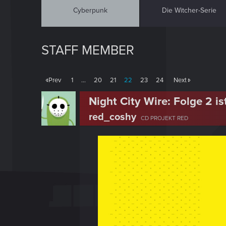
Cyberpunk
Die Witcher-Serie
STAFF MEMBER
Prev
1
…
20
21
22
23
24
Next
Night City Wire: Folge 2 i
red_coshy
CD PROJEKT RED