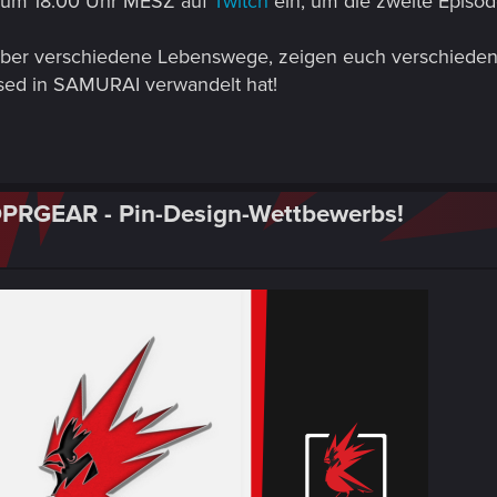
, um 18:00 Uhr MESZ auf
Twitch
ein, um die zweite Episod
 über verschiedene Lebenswege, zeigen euch verschieden
used in SAMURAI verwandelt hat!
PRGEAR - Pin-Design-Wettbewerbs!