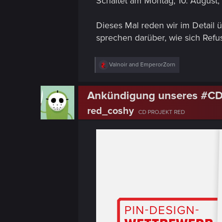
Schaltet am Montag, 10. August
Dieses Mal reden wir im Detail
sprechen darüber, wie sich Ref
R
Valnoir
and
EmperorZorn
e
a
c
Ankündigung unseres #CD
t
i
red_coshy
o
CD PROJEKT RED
n
s
: