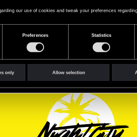
ty Wire #2!
 regarding our use of cookies and tweak your preferences regarding
 auch noch einiges bis zum Release zu erzählen
Preferences
Statistics
ty Wire #2!
es only
Allow selection
A