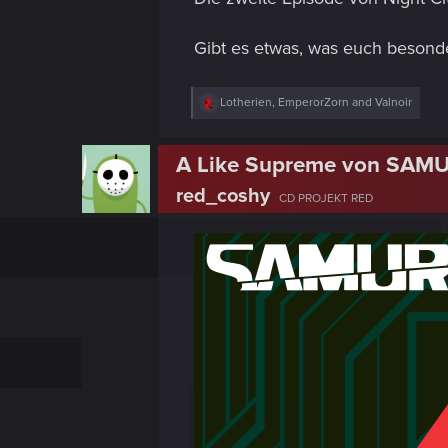
Gibt es etwas, was euch besonde
R
Lotherien
,
EmperorZorn
and
Valnoir
e
a
c
A Like Supreme von SAMU
t
i
red_coshy
o
CD PROJEKT RED
n
s
: