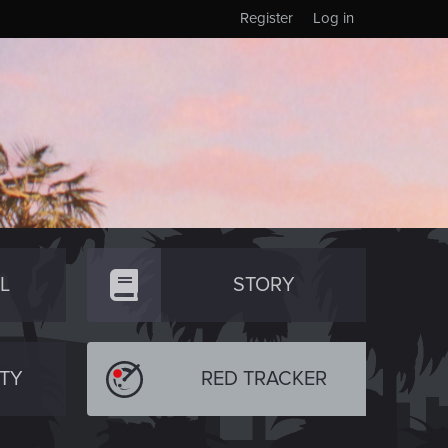
Register
Log in
L
STORY
TY
RED TRACKER