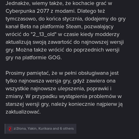
Jednakże, wiemy także, że kochacie grać w
Cyberpunka 2077 z modami. Dlatego też
tymczasowo, do końca stycznia, dodajemy do gry
kanał Beta na platformie Steam, pozwalający
wrócić do "2_13_old" w czasie kiedy modderzy
aktualizują swoją zawartość do najnowszej wersji
gry. Można także wrócić do poprzednich wersji
gry na platformie GOG.
Prosimy pamiętać, że w pełni obsługiwana jest
tylko najnowsza wersja gry, gdyż zawiera ona
wszystkie najnowsze ulepszenia, poprawki i
zmiany. W przypadku wystąpienia problemów w
starszej wersji gry, należy koniecznie najpierw ją
zaktualizować.
R
zi3lona
,
Yakin
,
Kurikara
and 6 others
e
a