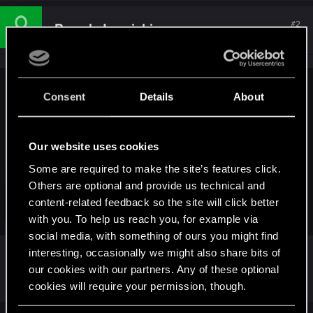
c
t
#2
Pawel_Jarmicki
Forum regular
i
Dec 10, 2024
o
n
s
:
Vattier said:
Consent
Details
About
Z radością przedstawiamy najnowszą aktualizację 2.2 i
mamy nadzieję, że się Wam spodoba!
Our website uses cookies
Jednakże, wiemy także, że kochacie grać w Cyberpunka
Some are required to make the site’s features click.
2077 z modami. Dlatego też tymczasowo, do końca
Others are optional and provide us technical and
stycznia, dodajemy do gry kanał Beta na platformie Steam,
content-related feedback so the site will click better
pozwalający wrócić do "2_13_old" w czasie kiedy modderzy
Click to expand...
with you. To help us reach you, for example via
aktualizują swoją zawartość do najnowszej wersji gry.
Można także wrócić do poprzednich wersji gry na platformie
social media, with something of ours you might find
Okej... To nie zmienia faktu, że radioport nie działa
GOG.
interesting, occasionally we might also share bits of
po opuszczeniu pojazdu. Jakieś pomysły?
our cookies with our partners. Any of these optional
Prosimy pamiętać, że w pełni obsługiwana jest tylko
cookies will require your permission, though.
najnowsza wersja gry, gdyż zawiera ona wszystkie
najnowsze ulepszenia, poprawki i zmiany. W przypadku