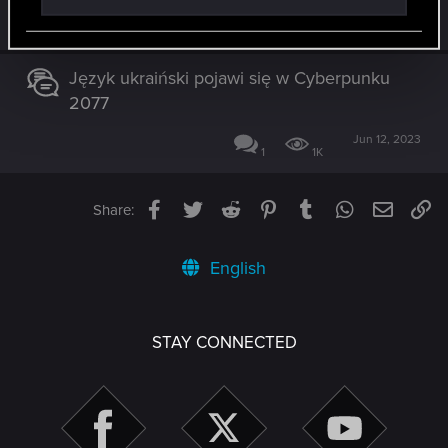
Apr 17, 2024
27
7K
Język ukraiński pojawi się w Cyberpunku
2077
Jun 12, 2023
1
1K
Facebook
Twitter
Reddit
Pinterest
Tumblr
WhatsApp
Email
Li
Share:
English
STAY CONNECTED