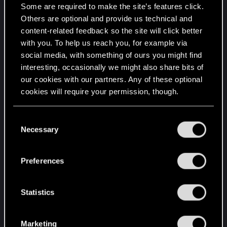
Some are required to make the site’s features click.
его стоимости найма.
Others are optional and provide us technical and
content-related feedback so the site will click better
4. Наша битва будет легендарной!:
с 07
with you. To help us reach you, for example via
ноября по 14 ноября
social media, with something of ours you might find
interesting, occasionally we might also share bits of
Колода каждого игрока заменяется колодой,
our cookies with our partners. Any of these optional
составленной из всех легендарных карт
cookies will require your permission, though.
соответствующей фракции.
You’ll find all the details regarding our use of cookies
C
5. Непреодолимое притяжение:
с 14 ноября
and tweak your preferences regarding them in the
Necessary
o
по 21 ноября
“Settings” menu below.
n
s
Каждый раз, когда играете не шпионский
Preferences
e
отряд, перемещайте на противоположную
n
сторону поля случайный вражеский отряд с
t
Statistics
такой же силой.
S
e
Этот сезон продлится до 15 ноября, 02:00 по
Marketing