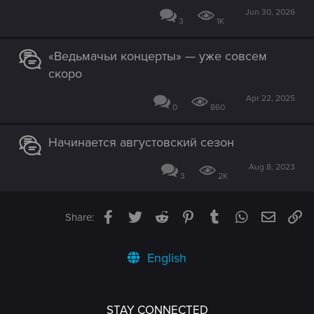
Jun 30, 2026
3
1K
«Ведьмачьи концерты» — уже совсем
скоро
Apr 22, 2025
0
860
Начинается августовский сезон
Aug 8, 2023
3
2K
Facebook
Twitter
Reddit
Pinterest
Tumblr
WhatsApp
Email
Li
Share:
English
STAY CONNECTED