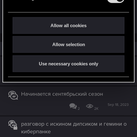
l
московскому времени (полночь по Варшаве).
e
c
R
t
Victor_Graa
,
Akio-sama
,
Q255
and 1 other person
Allow all cookies
e
i
a
c
o
t
Allow selection
n
i
Similar threads
o
n
s
Начинается ноябрьский сезон
Use necessary cookies only
:
Nov 15, 2023
1
2K
Начинается сентябрьский сезон
Sep 18, 2023
2
2K
разговор с искином дипсиком и гемини о
киберпанке