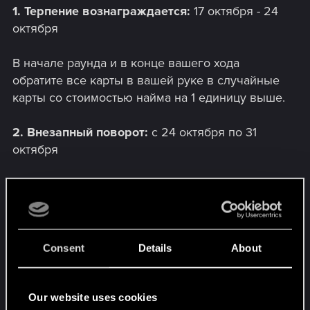
1. Терпение вознаграждается:
17 октября - 24
октября
В начале раунда и в конце вашего хода
обратите все карты в вашей руке в случайные
карты со стоимостью найма на 1 единицу выше.
2. Внезапный поворот:
с 24 октября по 31
октября
В начале игры обратите все ваши карты в
другие карты той же фракции и редкости,
которых не было в вашей стартовой колоде.
Consent
Details
About
3. Смена власти:
с 31 октября по 07 ноября
В начале матча сделайте силу каждого отряда
Our website uses cookies
в вашей стартовой колоде равной значению