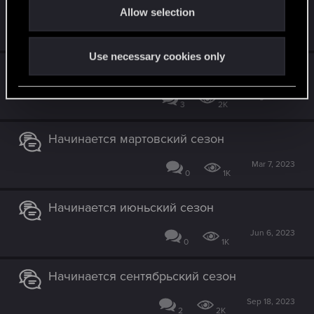
Начинается октябрьский сезон
:
Allow selection
n
Oct 17, 2023
0
2K
Use necessary cookies only
Начинается августовский сезон
Aug 8, 2023
3
2K
Начинается мартовский сезон
Mar 7, 2023
0
1K
Начинается июньский сезон
Jun 6, 2023
0
1K
Начинается сентябрьский сезон
Sep 18, 2023
2
2K