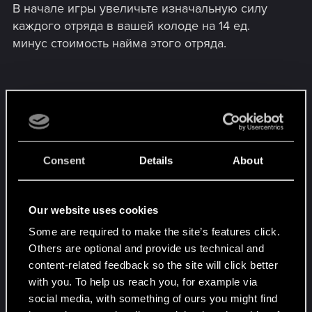
В начале игры увеличьте изначальную силу
каждого отряда в вашей колоде на 14 ед.
минус стоимость найма этого отряда.
3.
Удаление
: с 28 ноября по 5 декабря
Удалите колоды обоих игроков после фазы
замены. При появлении карты в любой колоде
Consent
Details
About
удалите ее.
Our website uses cookies
4.
Медвежья услуга
: с 5 декабря по 12
Some are required to make the site’s features click.
декабря
Others are optional and provide us technical and
content-related feedback so the site will click better
Ваша колода заменяется на 16 Старых
with you. To help us reach you, for example via
медведей с разной силой. Способности лидера
social media, with something of ours you might find
отключаются.