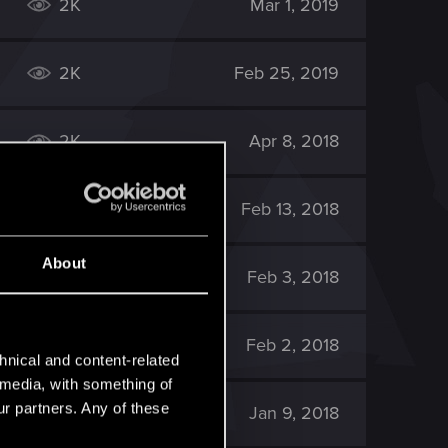
2K
Mar 1, 2019
2K
Feb 25, 2019
2K
Apr 8, 2018
2K
Feb 13, 2018
About
3K
Feb 3, 2018
5K
Feb 2, 2018
hnical and content-related
l media, with something of
ur partners. Any of these
2K
Jan 9, 2018