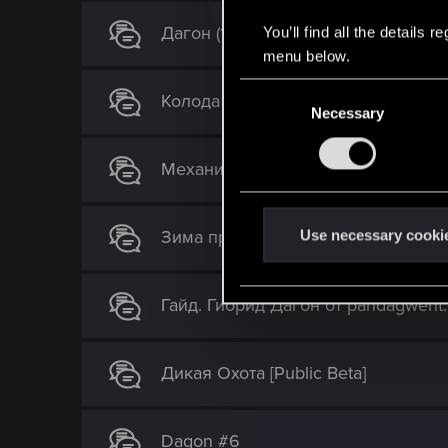
Дагон (1 сезон ПБТ)
You’ll find all the details
menu below.
C
Колода Тьманники (колода для нов
Necessary
o
n
s
Механика работы карты "Кладбищ
e
n
t
Зима пришла! Эффективная колод
Use necessary cooki
S
e
Гайд. Гибрид Дагон от pandagwent.
l
e
c
Дикая Охота [Public Beta]
t
i
o
Dagon #6