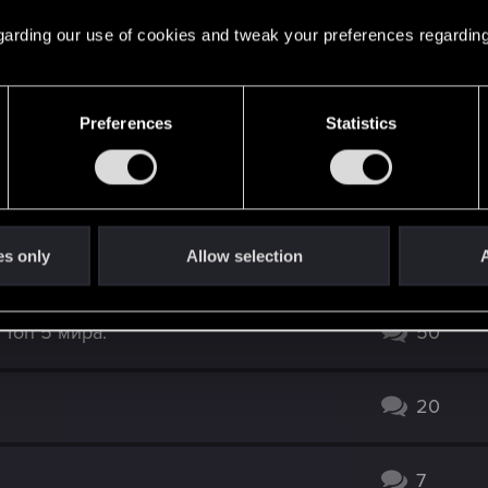
4
 regarding our use of cookies and tweak your preferences regarding
ичков, для анранкеда)
19
Preferences
Statistics
енская баба"
37
а Эредина
6
es only
Allow selection
A
 Топ 5 мира.
50
20
7