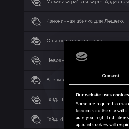
Механика работы карты Адда:стры
Каноничная абилка для Лешего.
Опытные монстроводы.
Невозможно победить Эитне
Consent
Верните Дагону мороз!
Our website uses cookie
Гайд. Пожиратели — фабрика Наке
Some are required to make 
feedback so the site will c
ours you might find interes
Гайд. Инструменты Эредина [TEAM
optional cookies will requi