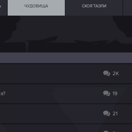
А
ЧУДОВИЩА
СКОЯ`ТАЭЛИ
2K
га?
19
21