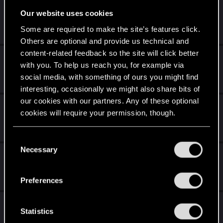
Борсоди
Our website uses cookies
Sep 9, 2020
Some are required to make the site’s features click.
7
2K
Others are optional and provide us technical and
content-related feedback so the site will click better
Эмоции в Гвинте. Ваши варианты.
with you. To help us reach you, for example via
Sep 1, 2020
social media, with something of ours you might find
22
5K
interesting, occasionally we might also share bits of
our cookies with our partners. Any of these optional
Динамические карты
cookies will require your permission, though.
Aug 29, 2020
2
1K
You’ll find all the details regarding our use of cookies
C
and tweak your preferences regarding them in the
Necessary
o
Сделайте пожалуйста игру на Linux
“Settings” menu below.
n
Aug 21, 2020
s
6
3K
Preferences
e
n
Верните скорость анимации! И повысьте
t
Statistics
ещё!