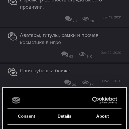
провизии.
Jan 19, 2021
20
2K
Аватары, титулы, рамки и прочая
косметика в игре
Dec 22, 2020
63
14K
Своя рубашка ближе
Nov 5, 2020
20
3K
Как на счёт побольше механик с бомбами
(и зельями)?
Consent
Details
About
Oct 7, 2020
3
1K