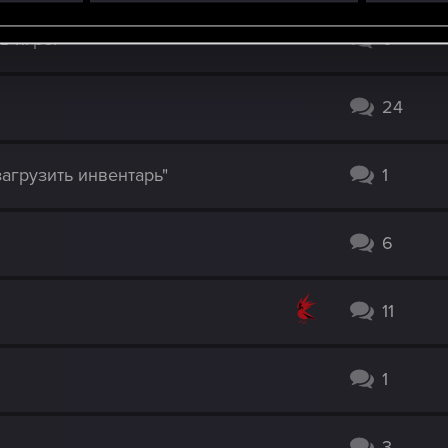
в игре.
0
24
агрузить инвентарь"
1
6
11
1
3