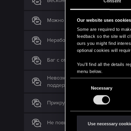
Бесконечный поиск соперника с 
Consent
Можно ли сменить флажок страны 
Our website uses cookie
Some are required to make 
feedback so the site will c
Неработающие сезонные квесты
ours you might find interes
optional cookies will requi
Баг с отображением текстов в кни
You’ll find all the details
menu below.
Невозможно подключиться.Эта ве
C
поддерживается.Кто сталкивался 
Necessary
o
n
Прикрутили золотые карты из боч
s
e
n
Не повышается рейтинг после 10 (!!
t
Use necessary cooki
S