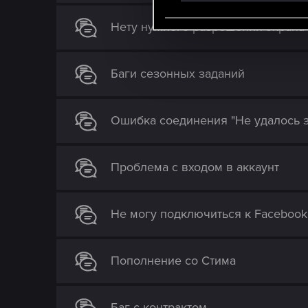
e
Нету нужного разрешения экрана 
l
e
c
Баги сезонных заданий
t
i
o
Ошибка соединения "Не удалось з
n
Проблема с входом в аккаунт
Не могу подключиться к Facebook
Пополнение со Стима
Баг с контрактом