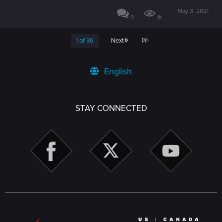
May 3, 2021
0
1K
Last
1 of 36
Next
English
STAY CONNECTED