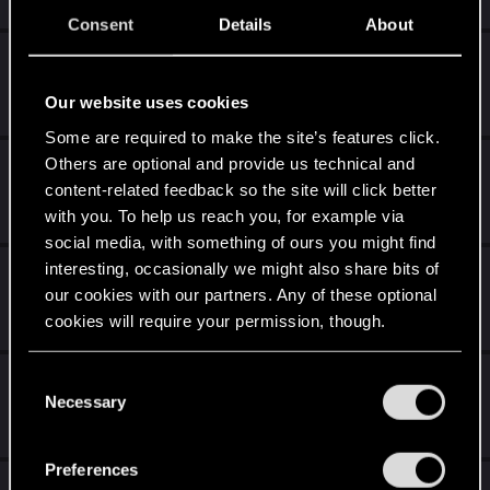
7
8K
Consent
Details
About
Такое вот меню
Oct 13, 2022
Our website uses cookies
2
936
Some are required to make the site’s features click.
Others are optional and provide us technical and
Баг с Двумя Уходящими в Закат
content-related feedback so the site will click better
Aug 8, 2022
with you. To help us reach you, for example via
0
811
social media, with something of ours you might find
interesting, occasionally we might also share bits of
пропали карты
our cookies with our partners. Any of these optional
Feb 27, 2022
cookies will require your permission, though.
2
2K
You’ll find all the details regarding our use of cookies
Не засчитывается задание путешествия.
C
and tweak your preferences regarding them in the
Necessary
o
Jan 11, 2022
“Settings” menu below.
n
7
2K
s
Preferences
e
Что-то пошло не так. Нажмите ниже,