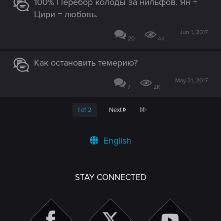
100% Перебор колоды за нильфов. Ян +
Цири = любовь.
Jun 1, 2017
20
4K
Как остановить темерию?
May 31, 2017
7
2K
Last
1 of 2
Next
English
STAY CONNECTED