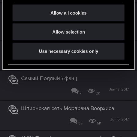
c
Посушим немножечко (милл-колода на
t
Allow all cookies
Эмгыре)
i
o
Dec 21, 2017
Allow selection
n
54
7K
Золотой финиш Яна Кальвейта
Use necessary cookies only
Sep 24, 2017
96
8K
Самый Подлый ) фан )
Jun 18, 2017
7
2K
Шпионская сеть Морврана Воорхиса
Jun 5, 2017
38
5K