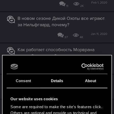
Feb 1, 2020
11
2K
В новом сезоне Дикой Охоты все играют
за Нильфгаард, почему?
Jan 11, 2020
37
4K
Как работает способность Морврана
после 3х зарядов?
Aug 23, 2019
12
2K
Контракт "Всевидящее Око"
Consent
Details
About
Apr 30, 2019
2
1K
Our website uses cookies
Случайное вскрытие, баг?
Some are required to make the site’s features click.
Others are optional and provide us technical and