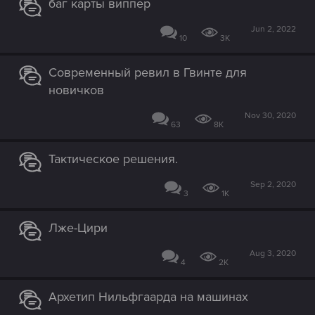
баг карты виппер
Jun 2, 2022
10
3K
Современный ревил в Гвинте для
новичков
Nov 30, 2020
63
8K
Тактическое решения.
Sep 2, 2020
3
1K
Лже-Цири
Aug 3, 2020
4
2K
Архетип Нильфгаарда на машинах