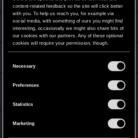
Nov 24, 2018
2
1K
content-related feedback so the site will click better
with you. To help us reach you, for example via
Карта Риенс
social media, with something of ours you might find
interesting, occasionally we might also share bits of
Jul 15, 2018
our cookies with our partners. Any of these optional
5
4K
cookies will require your permission, though.
Создаём универсальную колоду.
You’ll find all the details regarding our use of cookies
C
May 10, 2018
and tweak your preferences regarding them in the
Necessary
28
4K
o
“Settings” menu below.
n
Гайд. Новые Нильфы на вскрытии
s
Preferences
ТОП-100
e
n
Mar 5, 2018
18
4K
t
Statistics
S
Йенифер: колдунья
e
Marketing
l
Feb 22, 2018
e
14
2K