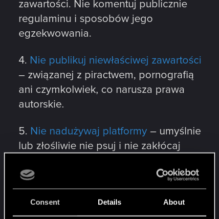
zawartości. Nie komentuj publicznie
regulaminu i sposobów jego
egzekwowania.
4.
Nie publikuj niewłaściwej zawartości
– związanej z piractwem, pornografią
ani czymkolwiek, co narusza prawa
autorskie.
5.
Nie nadużywaj platformy
– umyślnie
lub złośliwie nie psuj i nie zakłócaj
naszych usług, ani też nie podszywaj
się pod naszych pracowników.
Tak, to takie proste!
Consent
Details
About