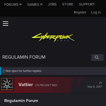
JOBS
STORE
SUPPORT
FORUMS
GAMES
Register
Log in
REGULAMIN FORUM
Not open for further replies.
#1
Vattier
CD PROJEKT RED
Sep 8, 2017
Regulamin Forum