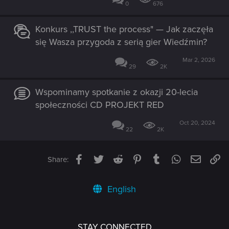
0
676
Konkurs ,,TRUST the process" — Jak zaczęła
się Wasza przygoda z serią gier Wiedźmin?
Mar 2, 2026
29
2K
Wspominamy spotkanie z okazji 20-lecia
społeczności CD PROJEKT RED
Oct 20, 2024
22
2K
Facebook
Twitter
Reddit
Pinterest
Tumblr
WhatsApp
Email
Li
Share:
English
STAY CONNECTED