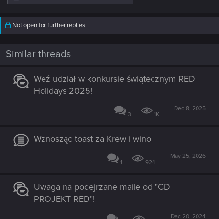
e
a
c
Not open for further replies.
t
i
o
n
Similar threads
s
:
Weź udział w konkursie świątecznym RED
Holidays 2025!
Dec 8, 2025
3
1K
Wznosząc toast za Krew i wino
May 25, 2026
1
924
Uwaga na podejrzane maile od "CD
PROJEKT RED"!
Dec 20, 2024