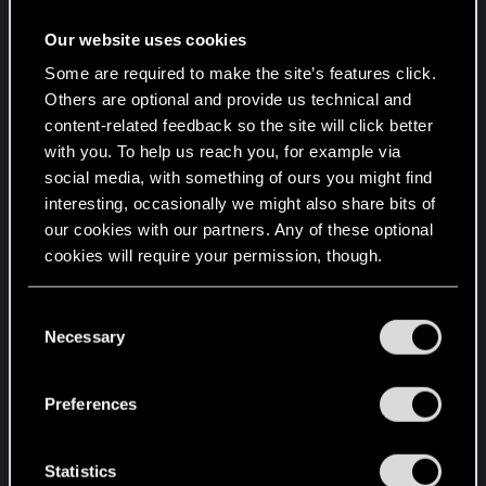
Jeśli jednak chcesz dowiedzieć się więcej,
bardziej szczegółową wersję zasad znajdziesz
Our website uses cookies
TUTAJ
.
Some are required to make the site’s features click.
Others are optional and provide us technical and
Naruszenia tych zasad mogą skutkować
content-related feedback so the site will click better
usunięciem części lub całości niewłaściwej
with you. To help us reach you, for example via
zawartości, ostrzeżeniem lub ograniczeniem
social media, with something of ours you might find
dostępu (włącznie ze stałą blokadą).
interesting, occasionally we might also share bits of
our cookies with our partners. Any of these optional
cookies will require your permission, though.
Jeśli widzisz zawartość lub użytkownika
naruszających te zasady, daj nam znać. Możesz
You’ll find all the details regarding our use of cookies
zgłosić zawartość, klikając przycisk „Zgłoś”, który
C
and tweak your preferences regarding them in the
Necessary
jest dostępny pod każdym wpisem i profilem
o
“Settings” menu below.
użytkownika. Nie próbuj na własną rękę
n
egzekwować regulaminu!
s
Preferences
e
n
Działania moderatorów nie będą publicznie
t
Statistics
komentowane. Jeśli masz pytanie albo komentarz